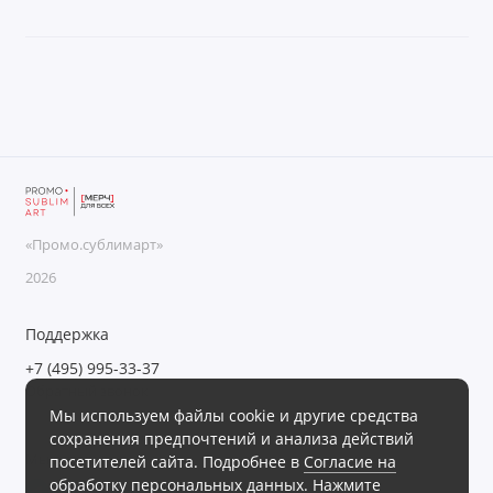
«Промо.сублимарт»
2026
Поддержка
+7 (495) 995-33-37
Обратный звонок
Мы используем файлы cookie и другие средства
Пн-Пт с 09:00 до 18:00, Сб-Вс выходные
сохранения предпочтений и анализа действий
Мы в сети
посетителей сайта. Подробнее в
Согласие на
обработку персональных данных
. Нажмите