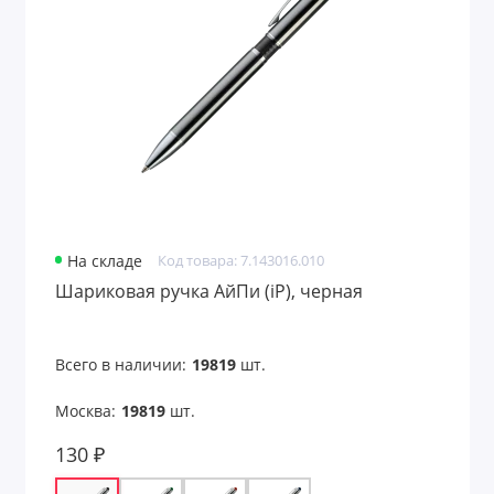
Линейки
Маркеры
Наборы карандашей
Наборы маркеров
Наборы ручек
Настольные календари
На складе
Код товара: 7.143016.010
Шариковая ручка АйПи (iP), черная
Папки
Папки для документов
Всего в наличии:
19819
шт.
Папки с блокнотом
Москва:
19819
шт.
130 ₽
Пеналы