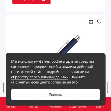
Мы используем файлы cookie и другие средства
сохранения предпочтений и анализа действий
посетителей сайта. Подробнее в
Согласие на
обработку персональных данных
. Нажмите
«Принять», если даете согласие на это.
Фильтр
2
Принять
0
На складе
Код товара: 7.233010.030
Каталог
Поиск
Корзина
Сравнение
Войти
Шариковая ручка Смарт (Smart) с чипом