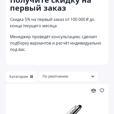
первый заказ
Записные книжки
Скидка 5% на первый заказ от 100 000 ₽ до
Календари
конца текущего месяца
Канцелярские наборы
Менеджер проведёт консультацию, сделает
подборку вариантов и расчёт индивидуально
Канцелярские наборы и товары для
творчества
под вас.
Канцелярские ножи
Канцелярские принадлежности
Категории
Карандаши
Карандаши вечные
Ластики