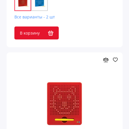
Измерения
Все варианты - 2 шт
Калькуляторы
В корзину
Карабины и держатели
Кодовые замки
Конфеты, сладости, печенье
Кофе и чай
Кошельки
Кошельки и монетницы
Кредитницы
Крючки для сумок