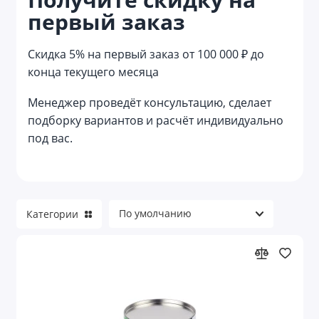
первый заказ
Reflector
Reviver
Скидка 5% на первый заказ от 100 000 ₽ до
конца текущего месяца
Welcome pack
Менеджер проведёт консультацию, сделает
Азартные игры
подборку вариантов и расчёт индивидуально
под вас.
Аксессуары для велосипеда
Аксессуары для детей
Аксессуары для детей и игры
Категории
Аксессуары для красоты
Аксессуары для путешествий
Аксессуары для торпеды и приборной
панели