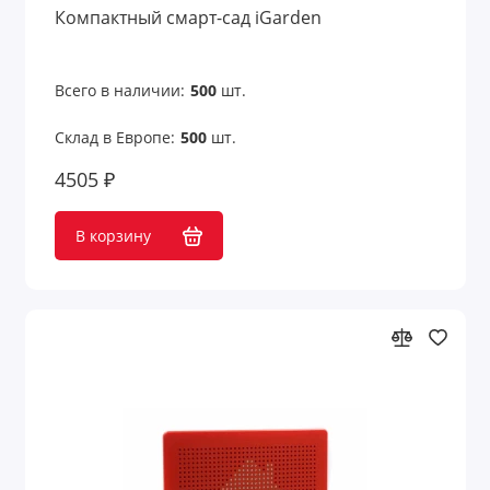
Компактный смарт-сад iGarden
Для железнодорожников
Для моряков
Всего в наличии:
500
шт.
Склад в Европе:
500
шт.
Для нефтяников и шахтеров
4505 ₽
Для работников авиации
В корзину
Для работников культуры
Для рыбалки
Для строителей
Для сублимации
Для творчества и хобби
Для учебы и творчества