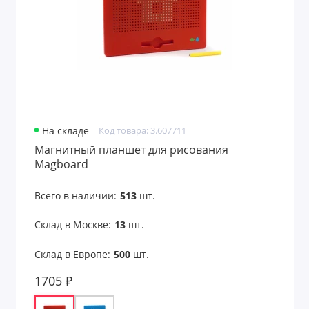
Для финансистов
Для энергетиков
Дорожные портмоне
Емкости для путешествий
На складе
Код товара: 3.607711
Магнитный планшет для рисования
Женские портмоне
Magboard
Значки
Всего в наличии:
513
шт.
Игры
Склад в Москве:
13
шт.
Игры и головоломки
Склад в Европе:
500
шт.
Игры и игрушки
1705 ₽
Игры на воздухе