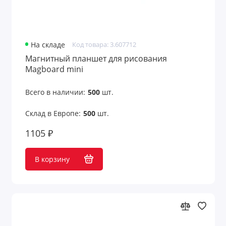
Лазерные указки
Ланьярды
На складе
Код товара: 3.607712
Магнитный планшет для рисования
Лейблы и шильды
Magboard mini
Маски для лица
Всего в наличии:
500
шт.
Маски для сна
Склад в Европе:
500
шт.
1105 ₽
Мёд и варенье
Многофункциональные инструменты
В корзину
Мягкие игрушки
Надувные диваны, стулья
Надувные предметы