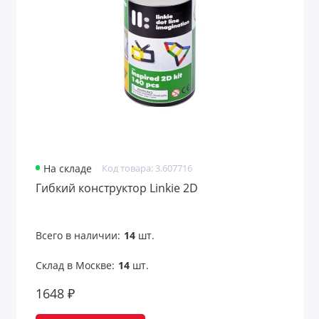
Аксессуары для чтения
Антистрессы
Банные принадлежности
Безопасность
Беруши
На складе
Код товара: 3.607716
Бинокли
Гибкий конструктор Linkie 2D
Вентиляторы карманные
Всего в наличии:
14
шт.
Весы для багажа
Склад в Москве:
14
шт.
Все для путешествий
1648 ₽
Всё для рисования