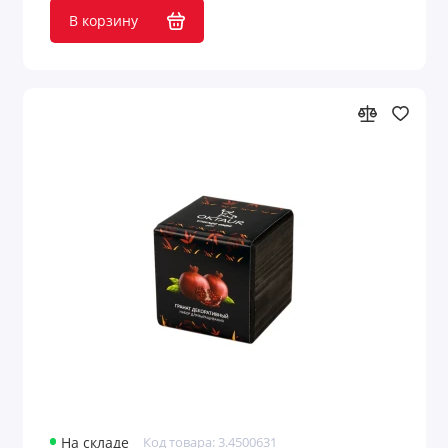
Подарочные пакеты
В корзину
Портмоне
Предметы интерьера
Пришивные патчи
Путешествие и отдых
Развлекательные игры
Расчески
Ремувки и пуллеры
Садовые аксессуары
Светоотражатели
На складе
Код товара: 3.4500631