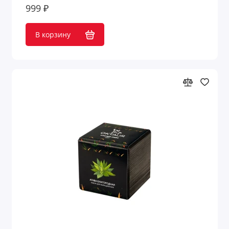
Оригинальные подарки с принтом
999 ₽
Открытки
В корзину
Очки
Парковочные визитки
Пепельницы
Перекус в рабочее время
Переходники для техники
Пикник и отдых на природе
Платки
Пляж