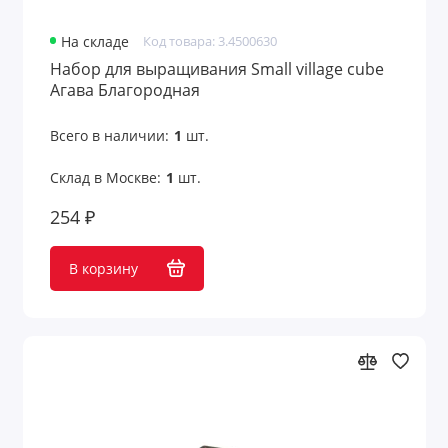
Пляжные игры
На складе
Код товара: 3.4500630
Пляжные мячи
Набор для выращивания Small village cube
Агава Благородная
Пляжный отдых
Всего в наличии:
1
шт.
Погодные станции
Склад в Москве:
1
шт.
Подарки автомобилисту
254 ₽
Подарки детям
В корзину
Подарки для дачи
Подарки ко Дню нефтяника
Подарки на День авиации
Подарки на День знаний 1 сентября