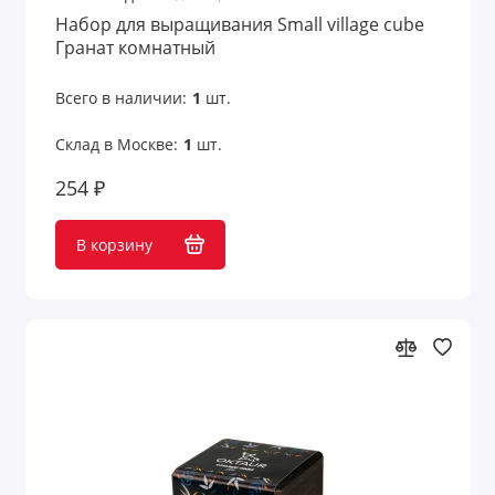
Сеты образцов
Набор для выращивания Small village cube
Гранат комнатный
Скворечники
Всего в наличии:
1
шт.
Складные ножи
Склад в Москве:
1
шт.
Скребки
254 ₽
Скребок
В корзину
Сладости и орехи
Сланцы
Снеки, орехи, сухофрукты
Солнцезащитные экраны
Специи и приправы