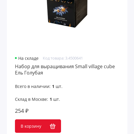
Средства для ухода
Средства защиты
Сувениры к 23 февраля
Сувениры к 8 марта
Таблетницы
На складе
Код товара: 3.4500641
Набор для выращивания Small village cube
Товары для детей
Ель Голубая
Товары для животных
Всего в наличии:
1
шт.
Товары для лета
Склад в Москве:
1
шт.
254 ₽
Товары для сауны
Товары из бамбука
В корзину