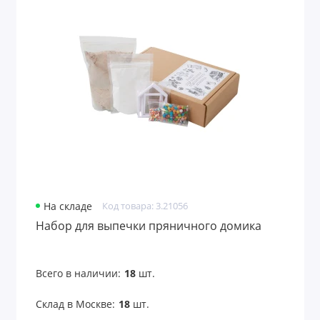
Наполнители для упаковки
Нарды
Настольные аксессуары
Настольные приборы
Ножи и инструменты
Обеденный перерыв
На складе
Код товара: 3.21056
Обложки для документов
Набор для выпечки пряничного домика
Оптические приборы
Всего в наличии:
18
шт.
Организация рабочего места
Склад в Москве:
18
шт.