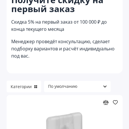
первый заказ
Reflector
Reviver
Скидка 5% на первый заказ от 100 000 ₽ до
конца текущего месяца
Welcome pack
Менеджер проведёт консультацию, сделает
Азартные игры
подборку вариантов и расчёт индивидуально
под вас.
Аксессуары для велосипеда
Аксессуары для детей
Аксессуары для детей и игры
Категории
Аксессуары для красоты
Аксессуары для путешествий
Аксессуары для торпеды и приборной
панели