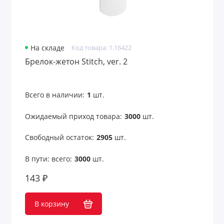
Оригинальные подарки с принтом
Открытки
Очки
На складе
Код товара: 1.16422
Брелок-жетон Stitch, ver. 2
Парковочные визитки
Пепельницы
Всего в наличии:
1
шт.
Перекус в рабочее время
Ожидаемый приход товара:
3000
шт.
Переходники для техники
Свободный остаток:
2905
шт.
Пикник и отдых на природе
В пути: всего:
3000
шт.
143 ₽
Платки
Пляж
В корзину