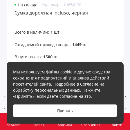
На складе
Код товара: 1.16540.30
Сумка дорожная Incluso, черная
Всего в наличии:
1
шт.
Ожидаемый приход товара:
1449
шт.
В пути: всего:
1500
шт.
2628 ₽
Мы используем файлы cookie и другие средства
сохранения предпочтений и анализа действий
В корзину
посетителей сайта. Подробнее в
Согласие на
обработку персональных данных
. Нажмите
«Принять», если даете согласие на это.
Фильтр
4
Принять
0
Каталог
Поиск
Корзина
Сравнение
Войти