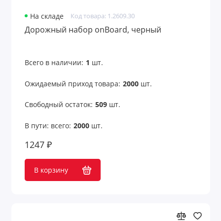
Средства для ухода
На складе
Код товара: 1.2609.30
Средства защиты
Дорожный набор onBoard, черный
Сувениры к 23 февраля
Всего в наличии:
1
шт.
Сувениры к 8 марта
Ожидаемый приход товара:
2000
шт.
Таблетницы
Свободный остаток:
509
шт.
Товары для детей
В пути: всего:
2000
шт.
Товары для животных
1247 ₽
Товары для лета
В корзину
Товары для сауны
Товары из бамбука