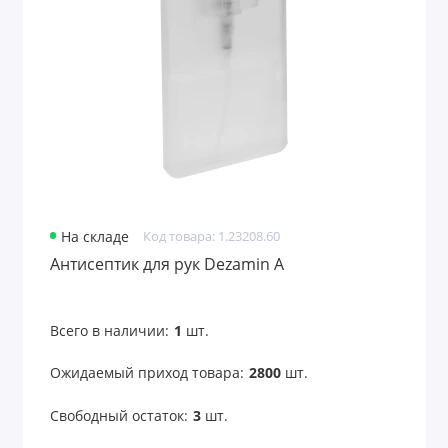
Аксессуары для чтения
Антистрессы
Банные принадлежности
Безопасность
Беруши
На складе
Код товара: 1.23208.60
Бинокли
Антисептик для рук Dezamin A
Вентиляторы карманные
Всего в наличии:
1
шт.
Весы для багажа
Ожидаемый приход товара:
2800
шт.
Все для путешествий
Свободный остаток:
3
шт.
Всё для рисования