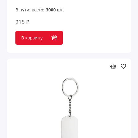
В пути: всего:
3000
шт.
Наполнители для упаковки
215 ₽
Нарды
В корзину
Настольные аксессуары
Настольные приборы
Ножи и инструменты
Обеденный перерыв
Обложки для документов
Оптические приборы
Организация рабочего места