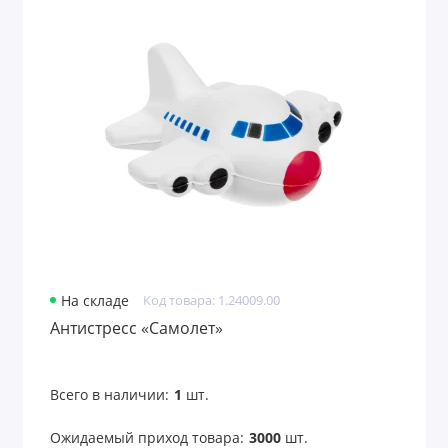
Лазерные указки
Ланьярды
Лейблы и шильды
Маски для лица
Маски для сна
Мёд и варенье
На складе
Код товара: 1.24009.00
Многофункциональные инструменты
Антистресс «Самолет»
Мягкие игрушки
Всего в наличии:
1
шт.
Надувные диваны, стулья
Ожидаемый приход товара:
3000
шт.
Надувные предметы