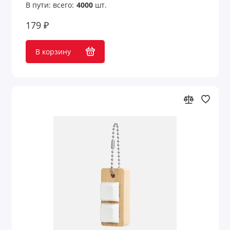
В пути: всего:
4000
шт.
Гамаки
179 ₽
Гигиенические помады
В корзину
Головоломки
Дезинфицирующие средства
Деловые и офисные аксессуары
Держатели для визиток
Держатели для документов
Держатели для смартфона
Джемперы с принтом
Для безопасности детей