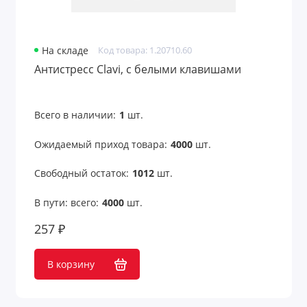
Для железнодорожников
На складе
Код товара: 1.20710.60
Для моряков
Антистресс Clavi, с белыми клавишами
Для нефтяников и шахтеров
Всего в наличии:
1
шт.
Для работников авиации
Ожидаемый приход товара:
4000
шт.
Для работников культуры
Свободный остаток:
1012
шт.
Для рыбалки
В пути: всего:
4000
шт.
Для строителей
257 ₽
Для сублимации
В корзину
Для творчества и хобби
Для учебы и творчества