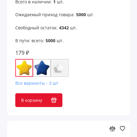
Всего в наличии:
1
шт.
Измерения
Ожидаемый приход товара:
5000
шт.
Калькуляторы
Свободный остаток:
4342
шт.
Карабины и держатели
В пути: всего:
5000
шт.
179 ₽
Кодовые замки
Конфеты, сладости, печенье
Кофе и чай
Все варианты - 3 шт
Кошельки
В корзину
Кошельки и монетницы
Кредитницы
Крючки для сумок