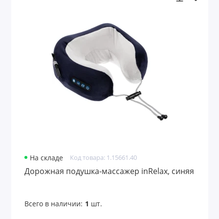
Подарочные пакеты
Портмоне
Предметы интерьера
Пришивные патчи
Путешествие и отдых
Развлекательные игры
Расчески
Ремувки и пуллеры
На складе
Код товара: 1.15661.40
Дорожная подушка-массажер inRelax, синяя
Садовые аксессуары
Светоотражатели
Всего в наличии:
1
шт.