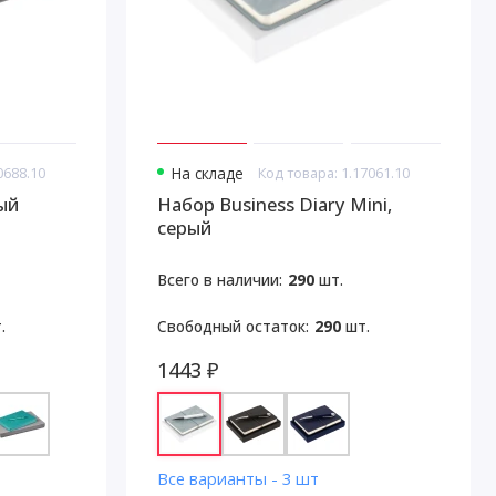
0688.10
На складе
Код товара: 1.17061.10
ый
Набор Business Diary Mini,
серый
Всего в наличии:
290
шт.
.
Свободный остаток:
290
шт.
1443 ₽
Все варианты - 3 шт