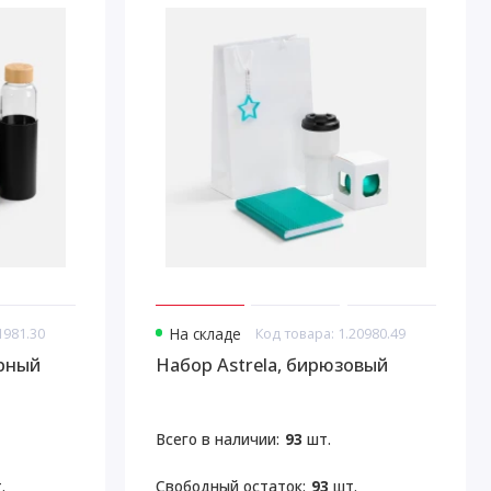
1981.30
На складе
Код товара: 1.20980.49
ерный
Набор Astrela, бирюзовый
Всего в наличии:
93
шт.
.
Свободный остаток:
93
шт.