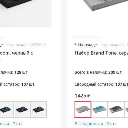
де
Код товара: 1.20780.14
На складе
Код товара: 1.1
oom, черный с
Набор Brand Tone, сер
м
аличии:
128
шт.
Всего в наличии:
309
шт.
й остаток:
107
шт.
Свободный остаток:
107
шт
1425 ₽
анты - 7 шт
Все варианты - 9 шт