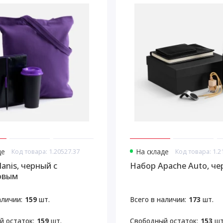
де
Код товара: 1.20527.37
На складе
Код товара: 1.2
anis, черный с
Набор Apache Auto, ч
овым
аличии:
159
шт.
Всего в наличии:
173
шт.
й остаток:
159
шт.
Свободный остаток:
153
шт