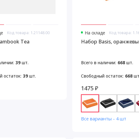
де
Код товара: 1.21148.00
На складе
Код товара: 1.1
ambook Tea
Набор Basis, оранжевы
аличии:
39
шт.
Всего в наличии:
668
шт.
й остаток:
39
шт.
Свободный остаток:
668
шт
1475 ₽
Все варианты - 4 шт