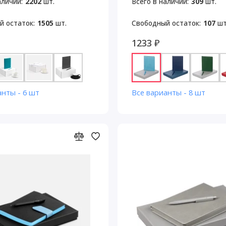
аличии:
2202
шт.
Всего в наличии:
309
шт.
й остаток:
1505
шт.
Свободный остаток:
107
шт
1233 ₽
анты - 6 шт
Все варианты - 8 шт