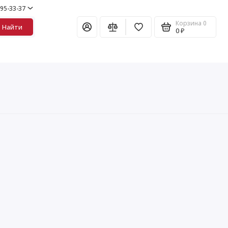
995-33-37
Корзина
0
Найти
0 ₽