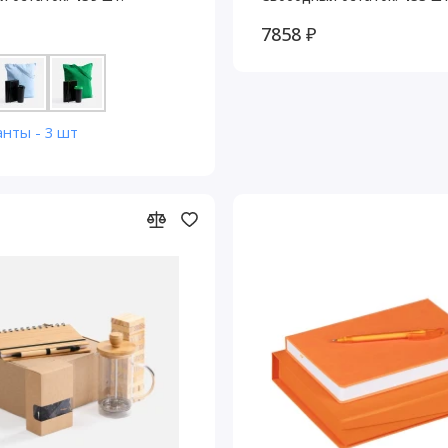
7858 ₽
анты - 3 шт