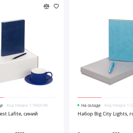
де
Код товара: 1.16920.40
На складе
Код товара: 1.1
st Lafite, синий
Набор Big City Lights, 