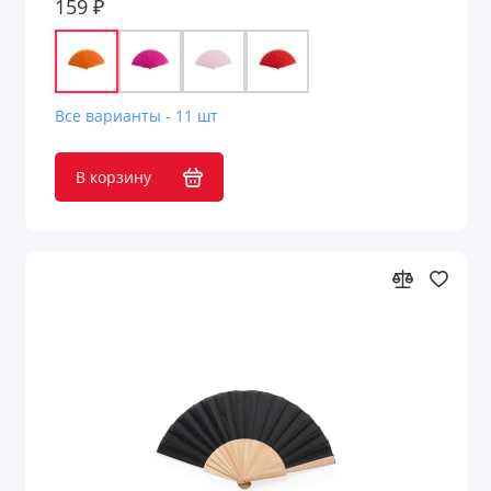
159 ₽
Гамаки
Гигиенические помады
Все варианты - 11 шт
Головоломки
В корзину
Дезинфицирующие средства
Деловые и офисные аксессуары
Держатели для визиток
Держатели для документов
Держатели для смартфона
Джемперы с принтом
Для безопасности детей