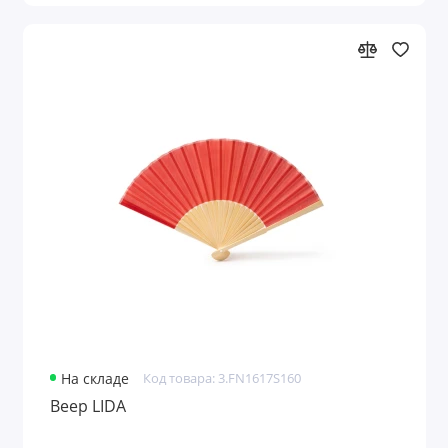
Для финансистов
Для энергетиков
Дорожные портмоне
Емкости для путешествий
Женские портмоне
Значки
Игры
Игры и головоломки
На складе
Код товара: 3.FN1617S160
Игры и игрушки
Веер LIDA
Игры на воздухе