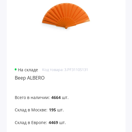
Аксессуары для чтения
Антистрессы
Банные принадлежности
Безопасность
Беруши
На складе
Код товара: 3.PF3110S131
Бинокли
Веер ALBERO
Вентиляторы карманные
Всего в наличии:
4664
шт.
Весы для багажа
Склад в Москве:
195
шт.
Все для путешествий
Склад в Европе:
4469
шт.
Всё для рисования