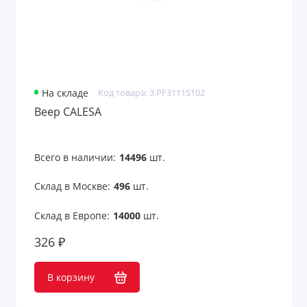
Для железнодорожников
Для моряков
Для нефтяников и шахтеров
На складе
Код товара: 3.PF3111S102
Веер CALESA
Для работников авиации
Для работников культуры
Всего в наличии:
14496
шт.
Для рыбалки
Склад в Москве:
496
шт.
Для строителей
Склад в Европе:
14000
шт.
326 ₽
Для сублимации
Для творчества и хобби
В корзину
Для учебы и творчества