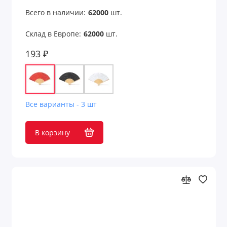
Всего в наличии:
62000
шт.
Измерения
Склад в Европе:
62000
шт.
Калькуляторы
193 ₽
Карабины и держатели
Кодовые замки
Все варианты - 3 шт
Конфеты, сладости, печенье
В корзину
Кофе и чай
Кошельки
Кошельки и монетницы
Кредитницы
Крючки для сумок