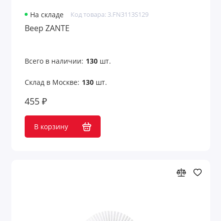
Оригинальные подарки с принтом
На складе
Код товара: 3.FN3113S129
Открытки
Веер ZANTE
Очки
Всего в наличии:
130
шт.
Парковочные визитки
Склад в Москве:
130
шт.
Пепельницы
455 ₽
Перекус в рабочее время
В корзину
Переходники для техники
Пикник и отдых на природе
Платки
Пляж