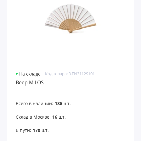
Лазерные указки
Ланьярды
Лейблы и шильды
Маски для лица
Маски для сна
На складе
Код товара: 3.FN3112S101
Веер MILOS
Мёд и варенье
Многофункциональные инструменты
Всего в наличии:
186
шт.
Мягкие игрушки
Склад в Москве:
16
шт.
Надувные диваны, стулья
В пути:
170
шт.
Надувные предметы