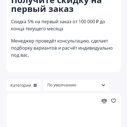
первый заказ
Reflector
Reviver
Скидка 5% на первый заказ от 100 000 ₽ до
конца текущего месяца
Welcome pack
Менеджер проведёт консультацию, сделает
Азартные игры
подборку вариантов и расчёт индивидуально
под вас.
Аксессуары для велосипеда
Аксессуары для детей
Аксессуары для детей и игры
Категории
Аксессуары для красоты
Аксессуары для путешествий
Аксессуары для торпеды и приборной
панели