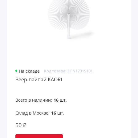
Пляжные игры
Пляжные мячи
Пляжный отдых
Погодные станции
Подарки автомобилисту
Подарки детям
На складе
Код товара: 3.FN1731S101
Веер-пайпай KAORI
Подарки для дачи
Подарки ко Дню нефтяника
Всего в наличии:
16
шт.
Подарки на День авиации
Склад в Москве:
16
шт.
50 ₽
Подарки на День знаний 1 сентября