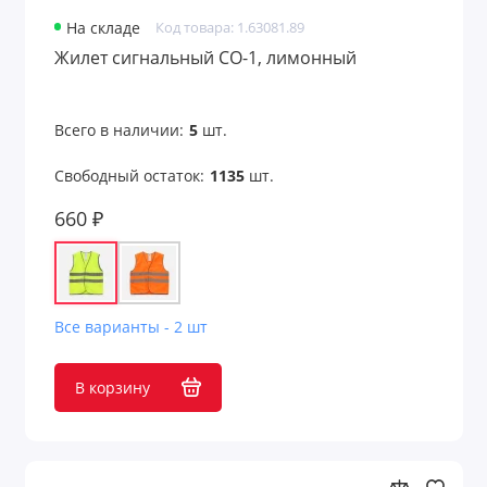
Подарочные пакеты
На складе
Код товара: 1.63081.89
Жилет сигнальный СО-1, лимонный
Портмоне
Предметы интерьера
Всего в наличии:
5
шт.
Пришивные патчи
Свободный остаток:
1135
шт.
Путешествие и отдых
660 ₽
Развлекательные игры
Расчески
Все варианты - 2 шт
Ремувки и пуллеры
В корзину
Садовые аксессуары
Светоотражатели