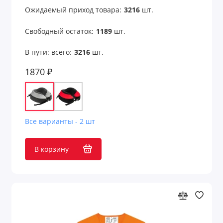
Оригинальные подарки с принтом
Ожидаемый приход товара:
3216
шт.
Открытки
Свободный остаток:
1189
шт.
Очки
В пути: всего:
3216
шт.
Парковочные визитки
1870 ₽
Пепельницы
Перекус в рабочее время
Все варианты - 2 шт
Переходники для техники
В корзину
Пикник и отдых на природе
Платки
Пляж