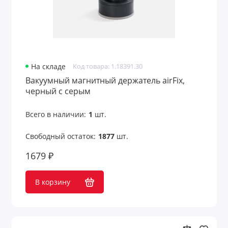
Лазерные указки
Ланьярды
На складе
Код товара: 1.18391.30
Лейблы и шильды
Вакуумный магнитный держатель airFix,
Маски для лица
черный с серым
Маски для сна
Всего в наличии:
1
шт.
Мёд и варенье
Свободный остаток:
1877
шт.
1679 ₽
Многофункциональные инструменты
Мягкие игрушки
В корзину
Надувные диваны, стулья
Надувные предметы