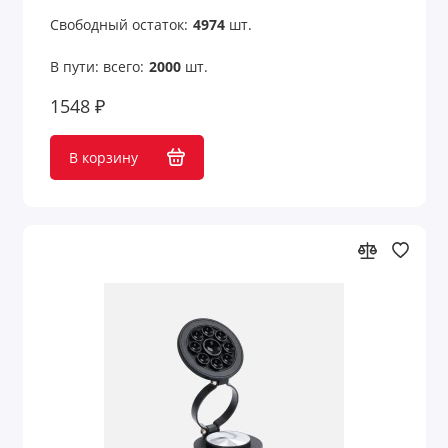
Свободный остаток:
4974
шт.
Измерения
В пути: всего:
2000
шт.
Калькуляторы
1548 ₽
Карабины и держатели
В корзину
Кодовые замки
Конфеты, сладости, печенье
Кофе и чай
Кошельки
Кошельки и монетницы
Кредитницы
Крючки для сумок