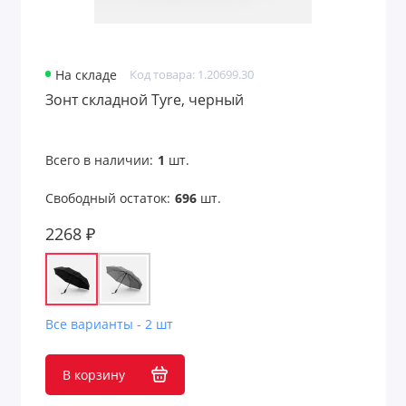
Товары из переработанных материалов
Товары из растительного сырья
На складе
Код товара: 1.20699.30
Товары с поверхностью soft-touch
Зонт складной Tyre, черный
Товары с подсветкой логотипа
Всего в наличии:
1
шт.
Трендовые цвета
Свободный остаток:
696
шт.
Туристические принадлежности
2268 ₽
Украшения мужские
Фоторамки
Все варианты - 2 шт
Фрисби
В корзину
Фурнитура