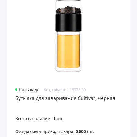
Для финансистов
Для энергетиков
Дорожные портмоне
Емкости для путешествий
Женские портмоне
Значки
На складе
Код товара: 1.16238.30
Игры
Бутылка для заваривания Cultivar, черная
Игры и головоломки
Всего в наличии:
1
шт.
Игры и игрушки
Ожидаемый приход товара:
2000
шт.
Игры на воздухе