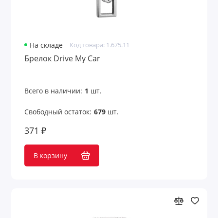
Для железнодорожников
Для моряков
На складе
Код товара: 1.675.11
Брелок Drive My Car
Для нефтяников и шахтеров
Для работников авиации
Всего в наличии:
1
шт.
Для работников культуры
Свободный остаток:
679
шт.
Для рыбалки
371 ₽
Для строителей
В корзину
Для сублимации
Для творчества и хобби
Для учебы и творчества