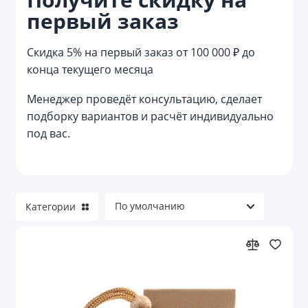
первый заказ
Reflector
Reviver
Скидка 5% на первый заказ от 100 000 ₽ до
конца текущего месяца
Welcome pack
Менеджер проведёт консультацию, сделает
Азартные игры
подборку вариантов и расчёт индивидуально
под вас.
Аксессуары для велосипеда
Аксессуары для детей
Аксессуары для детей и игры
Категории
Аксессуары для красоты
Аксессуары для путешествий
Аксессуары для торпеды и приборной
панели