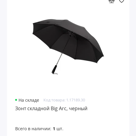
Сеты образцов
Скворечники
Складные ножи
Скребки
Скребок
Сладости и орехи
Сланцы
Снеки, орехи, сухофрукты
На складе
Код товара: 1.17189.30
Зонт складной Big Arc, черный
Солнцезащитные экраны
Специи и приправы
Всего в наличии:
1
шт.