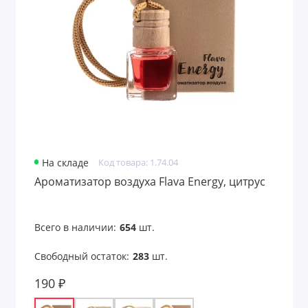
Аксессуары для чтения
Антистрессы
Банные принадлежности
Безопасность
Беруши
На складе
Код товара: 1.74.04
Бинокли
Ароматизатор воздуха Flava Energy, цитрус
Вентиляторы карманные
Всего в наличии:
654
шт.
Весы для багажа
Свободный остаток:
283
шт.
Все для путешествий
190 ₽
Всё для рисования