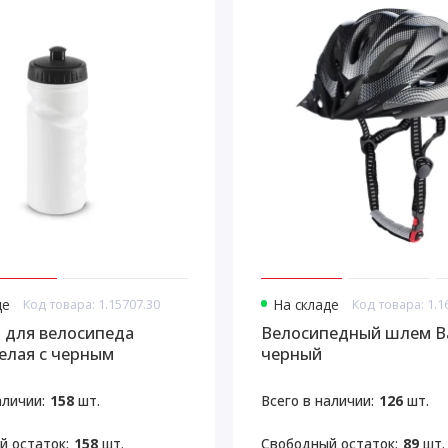
де
Код товара: 1.15707.30
На складе
Код товара: 1.1
 для велосипеда
Велосипедный шлем Ba
белая с черным
черный
аличии:
158
шт.
Всего в наличии:
126
шт.
й остаток:
158
шт.
Свободный остаток:
89
шт.