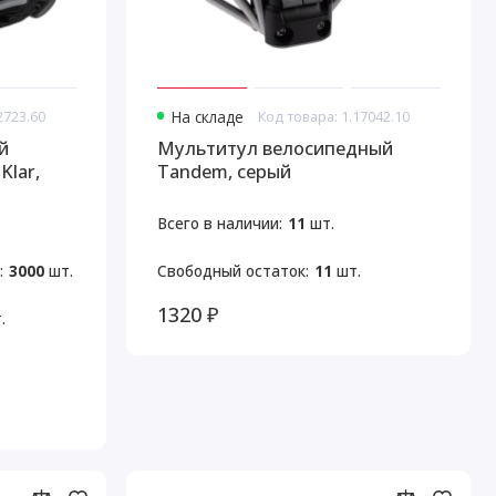
2723.60
На складе
Код товара: 1.17042.10
й
Мультитул велосипедный
Klar,
Tandem, серый
Всего в наличии:
11
шт.
:
3000
шт.
Свободный остаток:
11
шт.
1320 ₽
.