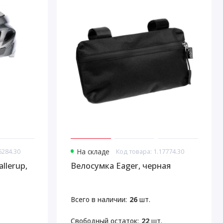
6284.30
На складе
Код товара: 1.17774.30
llerup,
Велосумка Eager, черная
Всего в наличии:
26
шт.
Свободный остаток:
22
шт.