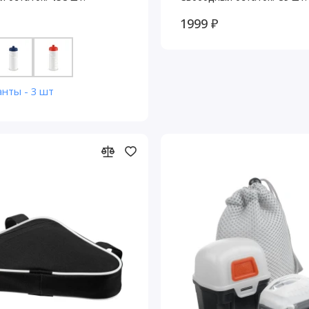
1999 ₽
анты - 3 шт