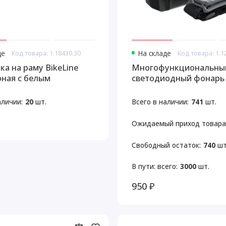
де
Код товара: 1.18430.30
На складе
Код товара: 1.1
ка на раму BikeLine
Многофункциональны
рная с белым
светодиодный фонарь 
серый
аличии:
20
шт.
Всего в наличии:
741
шт.
Ожидаемый приход товара
Свободный остаток:
740
шт
В пути: всего:
3000
шт.
950 ₽