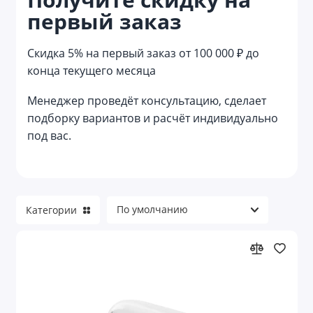
первый заказ
Кухонные подарочные наборы
Лайфстайл наборы
Скидка 5% на первый заказ от 100 000 ₽ до
конца текущего месяца
Маникюрные наборы
Менеджер проведёт консультацию, сделает
Мужские наборы
подборку вариантов и расчёт индивидуально
под вас.
Наборы аксессуаров
Наборы в русском стиле
Наборы для алкоголя
Категории
Наборы для барбекю
Наборы для водки
Наборы для выращивания растений