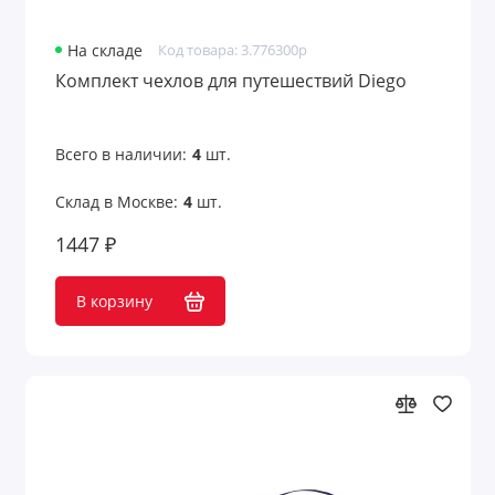
Продуктовые наборы
На складе
Код товара: 3.776300p
Садовые наборы
Комплект чехлов для путешествий Diego
Свечи и наборы
Всего в наличии:
4
шт.
Спа-наборы
Склад в Москве:
4
шт.
Спортивные наборы
1447 ₽
Стикеры и наборы стикеров
В корзину
Чайные наборы
Швейные наборы
Показать все