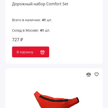
Дорожный набор Comfort Set
Новогодние наборы
Офисные наборы
Всего в наличии:
41
шт.
Склад в Москве:
41
шт.
Письменные наборы
727 ₽
Пляжные наборы
В корзину
Подарочные наборы
Подарочные наборы welcome pack
Подарочные наборы детям
Подарочные наборы для детей
Подарочные наборы для дома
Подарочные наборы для женщин