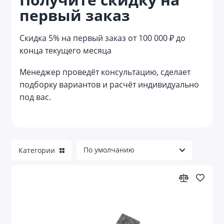
первый заказ
Reflector
Reviver
Скидка 5% на первый заказ от 100 000 ₽ до
конца текущего месяца
Welcome pack
Менеджер проведёт консультацию, сделает
Азартные игры
подборку вариантов и расчёт индивидуально
под вас.
Аксессуары для велосипеда
Аксессуары для детей
Аксессуары для детей и игры
Категории
Аксессуары для красоты
Аксессуары для путешествий
Аксессуары для торпеды и приборной
панели