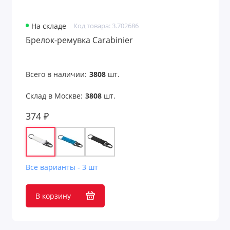
Шахматы
На складе
Код товара: 3.702686
Шашки
Брелок-ремувка Carabinier
Шкатулки для очков
Всего в наличии:
3808
шт.
Шкатулки для часов
Склад в Москве:
3808
шт.
Шкатулки и подставки
374 ₽
Показать все
Все варианты - 3 шт
В корзину