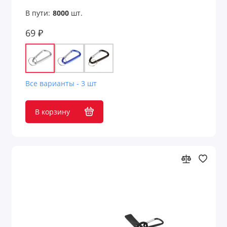
Сеты образцов
В пути:
8000
шт.
Скворечники
69 ₽
Складные ножи
Скребки
Все варианты - 3 шт
Скребок
В корзину
Сладости и орехи
Сланцы
Снеки, орехи, сухофрукты
Солнцезащитные экраны
Специи и приправы