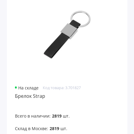
Для финансистов
Для энергетиков
Дорожные портмоне
Емкости для путешествий
Женские портмоне
Значки
На складе
Код товара: 3.701827
Игры
Брелок Strap
Игры и головоломки
Всего в наличии:
2819
шт.
Игры и игрушки
Склад в Москве:
2819
шт.
Игры на воздухе