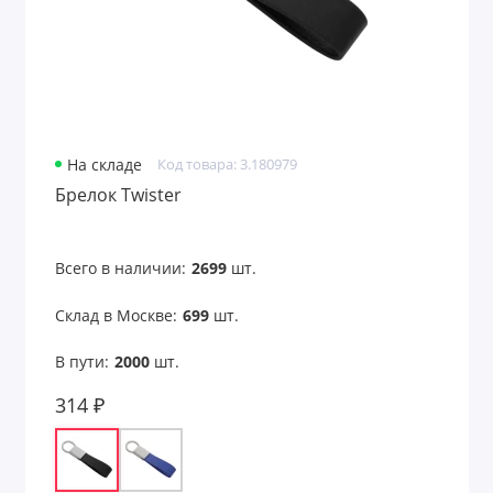
Лазерные указки
Ланьярды
Лейблы и шильды
На складе
Код товара: 3.180979
Брелок Twister
Маски для лица
Маски для сна
Всего в наличии:
2699
шт.
Мёд и варенье
Склад в Москве:
699
шт.
Многофункциональные инструменты
В пути:
2000
шт.
Мягкие игрушки
314 ₽
Надувные диваны, стулья
Надувные предметы