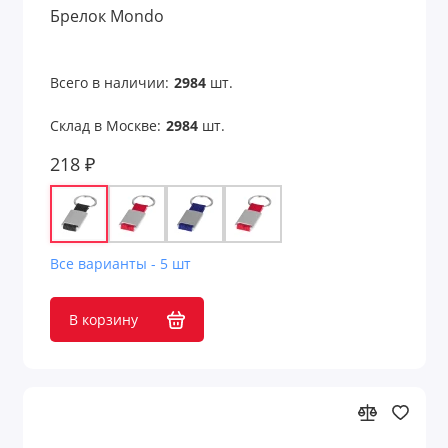
Брелок Mondo
Для железнодорожников
Для моряков
Всего в наличии:
2984
шт.
Склад в Москве:
2984
шт.
Для нефтяников и шахтеров
218 ₽
Для работников авиации
Для работников культуры
Для рыбалки
Все варианты - 5 шт
Для строителей
В корзину
Для сублимации
Для творчества и хобби
Для учебы и творчества