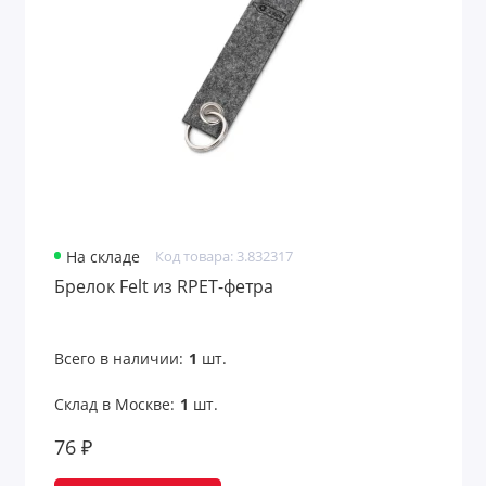
Аксессуары для чтения
Антистрессы
Банные принадлежности
Безопасность
Беруши
На складе
Код товара: 3.832317
Бинокли
Брелок Felt из RPET-фетра
Вентиляторы карманные
Всего в наличии:
1
шт.
Весы для багажа
Склад в Москве:
1
шт.
Все для путешествий
76 ₽
Всё для рисования