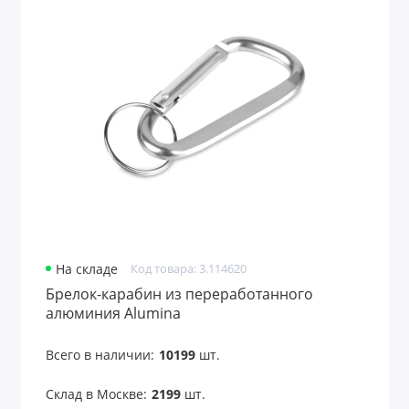
Подарочные пакеты
Портмоне
Предметы интерьера
Пришивные патчи
Путешествие и отдых
Развлекательные игры
Расчески
На складе
Код товара: 3.114620
Брелок-карабин из переработанного
Ремувки и пуллеры
алюминия Alumina
Садовые аксессуары
Всего в наличии:
10199
шт.
Светоотражатели
Склад в Москве:
2199
шт.