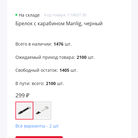
Оригинальные подарки с принтом
Открытки
На складе
Код товара: 1.18637.30
Брелок с карабином Manlig, черный
Очки
Парковочные визитки
Всего в наличии:
1476
шт.
Пепельницы
Ожидаемый приход товара:
2100
шт.
Перекус в рабочее время
Свободный остаток:
1405
шт.
В пути: всего:
2100
шт.
Переходники для техники
299 ₽
Пикник и отдых на природе
Платки
Пляж
Все варианты - 2 шт