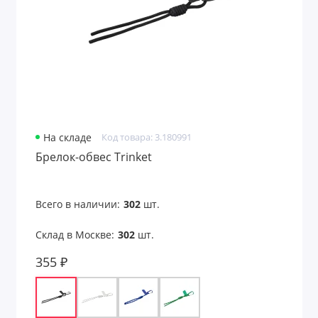
Средства для ухода
Средства защиты
Сувениры к 23 февраля
Сувениры к 8 марта
Таблетницы
На складе
Код товара: 3.180991
Брелок-обвес Trinket
Товары для детей
Товары для животных
Всего в наличии:
302
шт.
Товары для лета
Склад в Москве:
302
шт.
355 ₽
Товары для сауны
Товары из бамбука