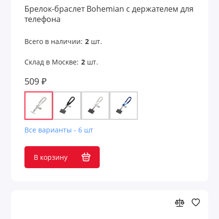
Подарки на День медицинского работника
Брелок-браслет Bohemian с держателем для
телефона
Подарки на День металлурга
Всего в наличии:
2
шт.
Подарки на День Победы 9 мая
Склад в Москве:
2
шт.
Подарки на День рождения компании
509 ₽
Подарки на День России 12 июня
Подарки на День строителя
Все варианты - 6 шт
Подарки на День энергетика 22 декабря
Подарки начальнику
В корзину
Подарок коллеге
Подарочные коробки