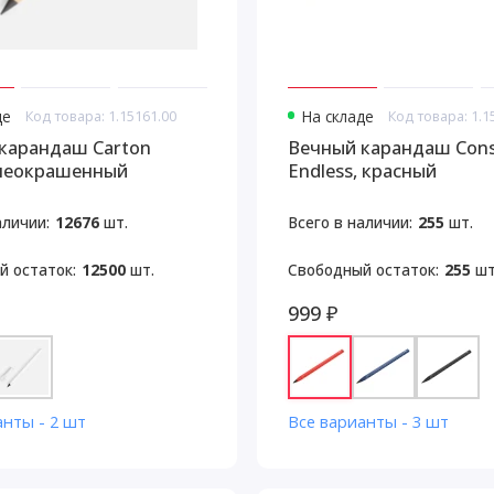
де
Код товара: 1.15161.00
На складе
Код товара: 1.1
карандаш Carton
Вечный карандаш Cons
, неокрашенный
Endless, красный
аличии:
12676
шт.
Всего в наличии:
255
шт.
й остаток:
12500
шт.
Свободный остаток:
255
шт
999 ₽
анты - 2 шт
Все варианты - 3 шт