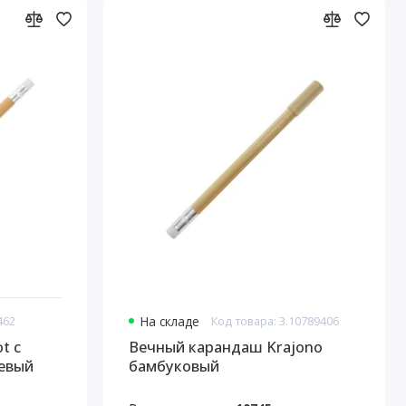
462
На складе
Код товара: 3.10789406
t с
Вечный карандаш Krajono
жевый
бамбуковый