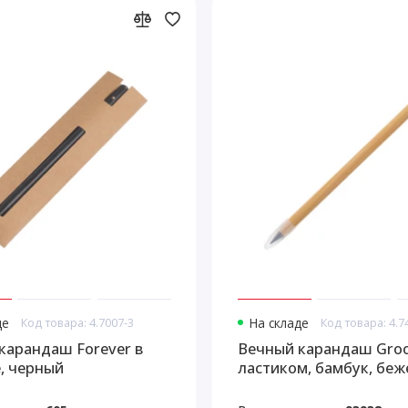
де
Код товара: 4.7007-3
На складе
Код товара: 4.7
карандаш Forever в
Вечный карандаш Groo
, черный
ластиком, бамбук, бе