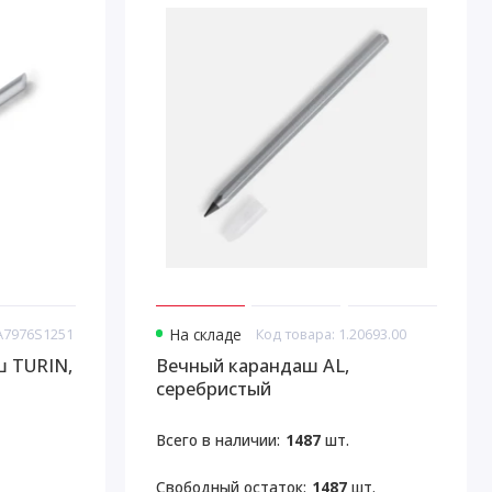
LA7976S1251
На складе
Код товара: 1.20693.00
ш TURIN,
Вечный карандаш AL,
серебристый
Всего в наличии:
1487
шт.
Свободный остаток:
1487
шт.