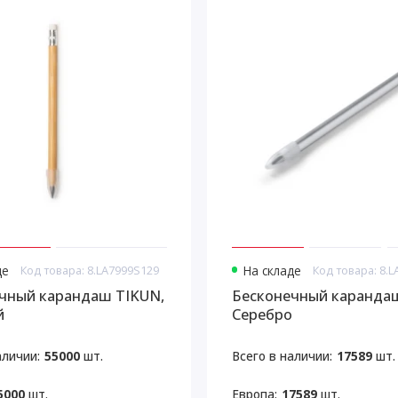
де
Код товара: 8.LA7999S129
На складе
Код товара: 8.
чный карандаш TIKUN,
Бесконечный каранда
й
Серебро
аличии:
55000
шт.
Всего в наличии:
17589
шт.
5000
шт.
Европа:
17589
шт.