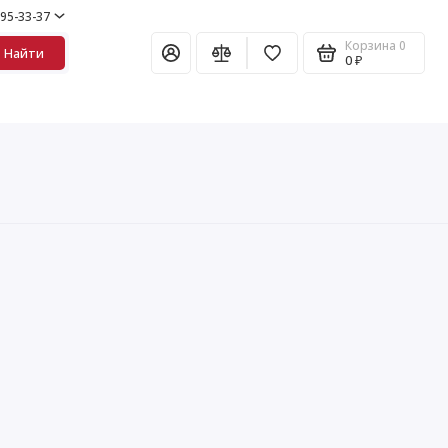
995-33-37
Корзина
0
Найти
0 ₽