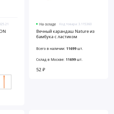
025.21
На складе
Код товара: 3.115360
RON
Вечный карандаш Nature из
бамбука с ластиком
Всего в наличии:
11699
шт.
Склад в Москве:
11699
шт.
52 ₽