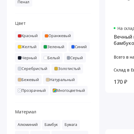
Пенал
Цвет
На скла
Красный
Оранжевый
Вечный 
бамбук
Желтый
Зеленый
Синий
Всего в н
Черный
Белый
Серый
Серебристый
Золотистый
Склад в Е
Бежевый
Натуральный
170 ₽
Прозрачный
Многоцветный
Материал
Алюминий
Бамбук
Бумага