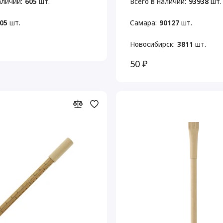
аличии:
605
шт.
Всего в наличии:
93938
шт.
05
шт.
Самара:
90127
шт.
Новосибирск:
3811
шт.
50 ₽