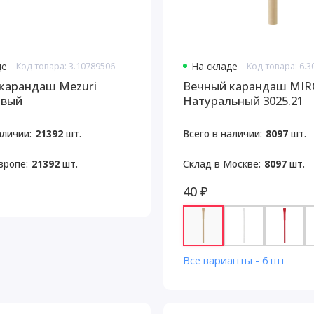
де
Код товара: 3.10789506
На складе
Код товара: 6.3
карандаш Mezuri
Вечный карандаш MI
овый
Натуральный 3025.21
аличии:
21392
шт.
Всего в наличии:
8097
шт.
вропе:
21392
шт.
Склад в Москве:
8097
шт.
40 ₽
Все варианты - 6 шт