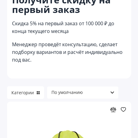
первый заказ
Мешки
Наборы с сумками
Скидка 5% на первый заказ от 100 000 ₽ до
конца текущего месяца
Несессеры
Менеджер проведёт консультацию, сделает
Органайзеры
подборку вариантов и расчёт индивидуально
под вас.
Органайзеры для авто
Органайзеры для документов
Органайзеры для кухни
Категории
Органайзеры для электроники и кабелей
Пляжные сумки
Портпледы