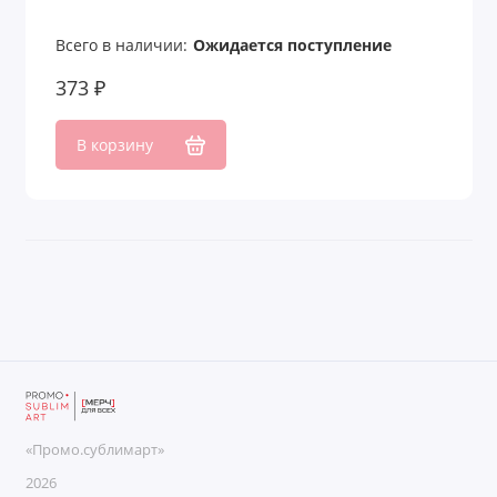
Сумки-мешки
Всего в наличии:
Ожидается поступление
Сумки-раскраски
373 ₽
Сумки-холодильники
В корзину
Сумки-шопперы
Чемоданы
Чемоданы и сумки для путешествий
Чехлы для бутылок
Чехлы для галстуков
Чехлы для карт
«Промо.сублимарт»
Чехлы для ноутбука
2026