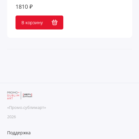
Подарочные наборы с кофе
1810 ₽
Подарочные наборы с кружками
В корзину
Подарочные наборы с медом
Подарочные наборы с мультитулами
Подарочные наборы с пледами
Подарочные наборы с термокружками
Подарочные наборы с флешками
Подарочные наборы с чаем
«Промо.сублимарт»
Подарочные продуктовые наборы
2026
Премиум наборы
Поддержка