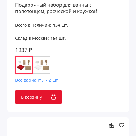
Подарочный набор для ванны с
полотенцем, расческой и кружкой
Новогодние наборы
Офисные наборы
Всего в наличии:
154
шт.
Склад в Москве:
154
шт.
Письменные наборы
1937 ₽
Пляжные наборы
Подарочные наборы
Подарочные наборы welcome pack
Все варианты - 2 шт
Подарочные наборы детям
В корзину
Подарочные наборы для детей
Подарочные наборы для дома
Подарочные наборы для женщин