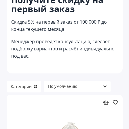
первый заказ
Кухонные подарочные наборы
Лайфстайл наборы
Скидка 5% на первый заказ от 100 000 ₽ до
конца текущего месяца
Маникюрные наборы
Менеджер проведёт консультацию, сделает
Мужские наборы
подборку вариантов и расчёт индивидуально
под вас.
Наборы аксессуаров
Наборы в русском стиле
Наборы для алкоголя
Категории
Наборы для барбекю
Наборы для водки
Наборы для выращивания растений