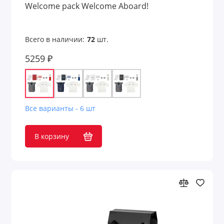
Welcome pack Welcome Aboard!
Шахматы
Шашки
Всего в наличии:
72
шт.
Шкатулки для очков
5259 ₽
Шкатулки для часов
Шкатулки и подставки
Все варианты - 6 шт
Показать все
В корзину