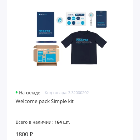
Лазерные указки
Ланьярды
Лейблы и шильды
Маски для лица
Маски для сна
Мёд и варенье
На складе
Код товара: 3.32000202
Многофункциональные инструменты
Welcome pack Simple kit
Мягкие игрушки
Всего в наличии:
164
шт.
Надувные диваны, стулья
1800 ₽
Надувные предметы