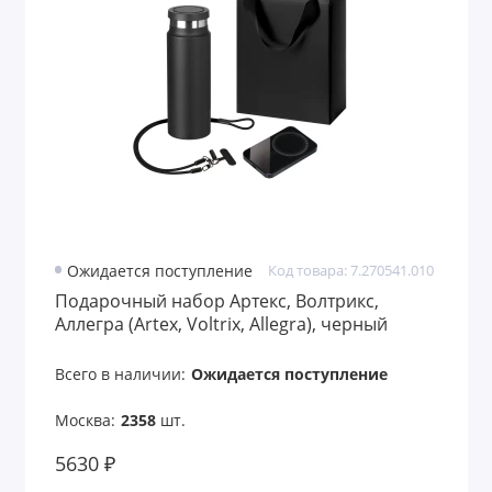
Ожидается поступление
Код товара: 7.270541.010
Подарочный набор Артекс, Волтрикс,
Аллегра (Artex, Voltrix, Allegra), черный
(внешний аккумулятор, ланьярд,
термобутылка)
Всего в наличии:
Ожидается поступление
Москва:
2358
шт.
5630 ₽