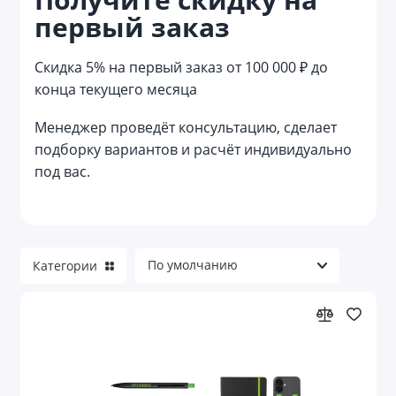
первый заказ
Reflector
Reviver
Скидка 5% на первый заказ от 100 000 ₽ до
конца текущего месяца
Welcome pack
Менеджер проведёт консультацию, сделает
Азартные игры
подборку вариантов и расчёт индивидуально
под вас.
Аксессуары для велосипеда
Аксессуары для детей
Аксессуары для детей и игры
Категории
Аксессуары для красоты
Аксессуары для путешествий
Аксессуары для торпеды и приборной
панели