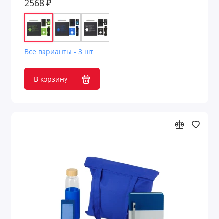
2568 ₽
Гамаки
Гигиенические помады
Все варианты - 3 шт
Головоломки
В корзину
Дезинфицирующие средства
Деловые и офисные аксессуары
Держатели для визиток
Держатели для документов
Держатели для смартфона
Джемперы с принтом
Для безопасности детей