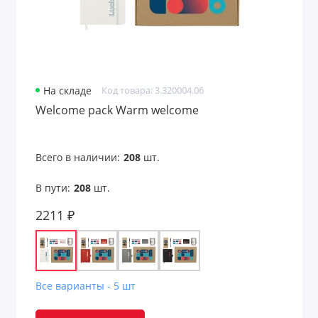
Средства для ухода
Средства защиты
Сувениры к 23 февраля
На складе
Код товара: 3.320004.06
Сувениры к 8 марта
Welcome pack Warm welcome
Таблетницы
Всего в наличии:
208
шт.
Товары для детей
В пути:
208
шт.
Товары для животных
2211 ₽
Товары для лета
Товары для сауны
Все варианты - 5 шт
Товары из бамбука