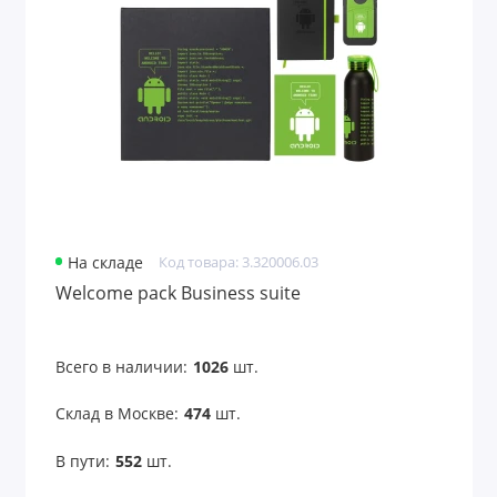
Аксессуары для чтения
Антистрессы
Банные принадлежности
Безопасность
Беруши
На складе
Код товара: 3.320006.03
Бинокли
Welcome pack Business suite
Вентиляторы карманные
Всего в наличии:
1026
шт.
Весы для багажа
Склад в Москве:
474
шт.
Все для путешествий
В пути:
552
шт.
Всё для рисования