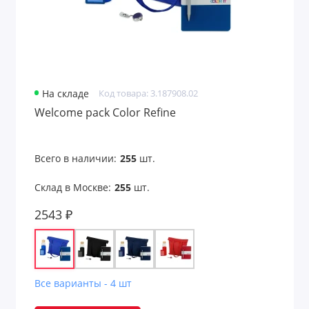
Для железнодорожников
Для моряков
Для нефтяников и шахтеров
На складе
Код товара: 3.187908.02
Welcome pack Color Refine
Для работников авиации
Для работников культуры
Всего в наличии:
255
шт.
Для рыбалки
Склад в Москве:
255
шт.
Для строителей
2543 ₽
Для сублимации
Для творчества и хобби
Все варианты - 4 шт
Для учебы и творчества