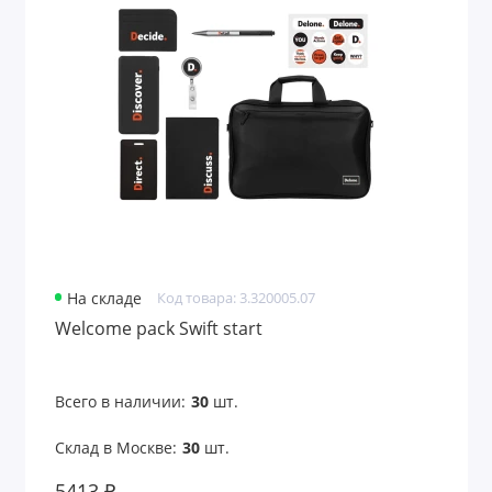
Подарочные пакеты
Портмоне
Предметы интерьера
Пришивные патчи
Путешествие и отдых
Развлекательные игры
На складе
Код товара: 3.320005.07
Расчески
Welcome pack Swift start
Ремувки и пуллеры
Всего в наличии:
30
шт.
Садовые аксессуары
Склад в Москве:
30
шт.
Светоотражатели
5413 ₽