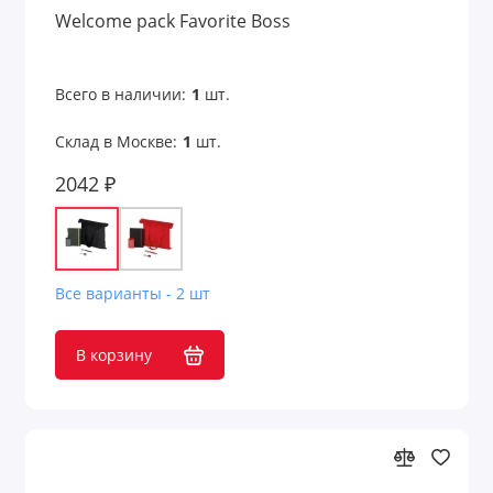
Welcome pack Favorite Boss
Измерения
Калькуляторы
Всего в наличии:
1
шт.
Склад в Москве:
1
шт.
Карабины и держатели
2042 ₽
Кодовые замки
Конфеты, сладости, печенье
Кофе и чай
Все варианты - 2 шт
Кошельки
В корзину
Кошельки и монетницы
Кредитницы
Крючки для сумок