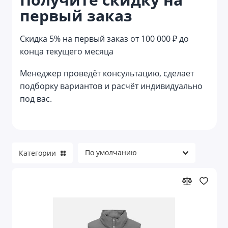
первый заказ
Жилеты
Куртки
Скидка 5% на первый заказ от 100 000 ₽ до
конца текущего месяца
Непромокаемая одежда
Менеджер проведёт консультацию, сделает
Носки
подборку вариантов и расчёт индивидуально
под вас.
Обувь
Одежда для гостинично-ресторанной
сферы
Одежда для детей
Категории
Одежда для пищевого производства
Офисные рубашки
Перчатки