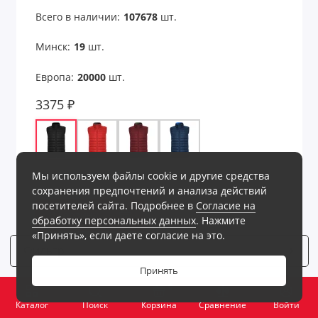
Всего в наличии:
107678
шт.
Минск:
19
шт.
Европа:
20000
шт.
3375 ₽
Все варианты - 8 шт
Мы используем файлы cookie и другие средства
сохранения предпочтений и анализа действий
посетителей сайта. Подробнее в
Согласие на
В корзину
обработку персональных данных
. Нажмите
«Принять», если даете согласие на это.
Фильтр
6
Принять
0
Каталог
Поиск
Корзина
Сравнение
Войти