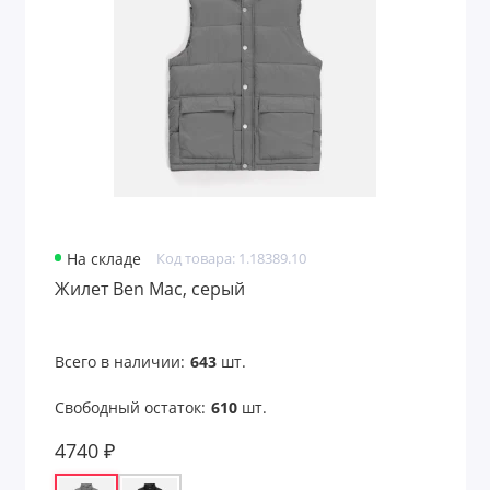
Поло
Полотенца
Рабочая одежда
Ремни
Рубашки
На складе
Код товара: 1.18389.10
Свитшоты
Жилет Ben Mac, серый
Сигнальная одежда
Всего в наличии:
643
шт.
Солнцезащитные очки
Свободный остаток:
610
шт.
Толстовки
4740 ₽
Уход за обувью