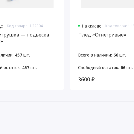
де
Код товара: 1.22304
На складе
Код товара: 1.1
игрушка — подвеска
Плед «Огнегривые»
а»
аличии:
457
шт.
Всего в наличии:
66
шт.
й остаток:
457
шт.
Свободный остаток:
66
шт.
3600 ₽