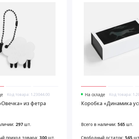
де
Код товара: 1.23044.00
На складе
Код товара: 1.2
«Овечка» из фетра
Коробка «Динамика ус
аличии:
297
шт.
Всего в наличии:
565
шт.
й приход товара:
300
шт.
Свободный остаток:
565
шт