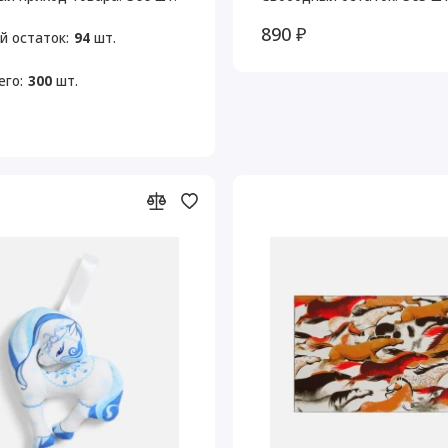
890 ₽
й остаток:
94
шт.
его:
300
шт.