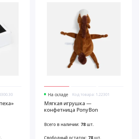
0300.30
На складе
Код товара: 1.22301
пеха»
Мягкая игрушка —
конфетница PonyBon
Всего в наличии:
78
шт.
.
Свободный остаток:
78
шт.