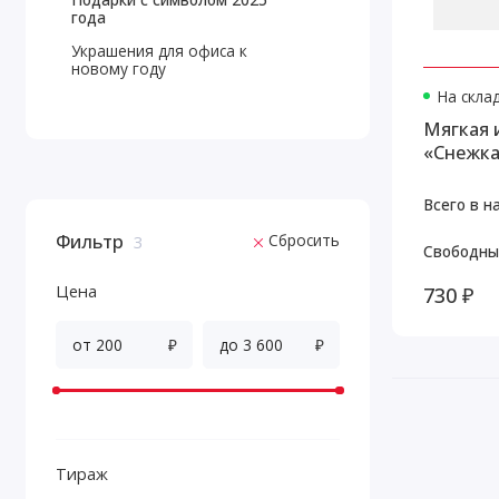
года
Украшения для офиса к
новому году
На скла
Мягкая 
«Снежк
Всего в н
Фильтр
Сбросить
3
Свободны
Цена
730 ₽
₽
₽
Тираж