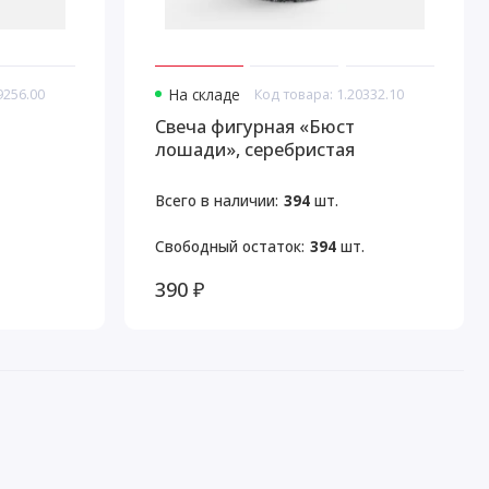
9256.00
На складе
Код товара: 1.20332.10
Свеча фигурная «Бюст
лошади», серебристая
Всего в наличии:
394
шт.
Свободный остаток:
394
шт.
390 ₽