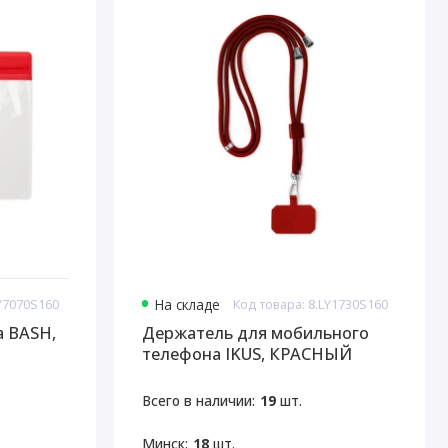
LY7070S160
На складе
Код товара: 8.LY1730S160
 BASH,
Держатель для мобильного
телефона IKUS, КРАСНЫЙ
Всего в наличии:
19
шт.
Минск:
18
шт.