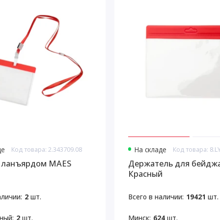
де
Код товара: 2.343709.08
На складе
Код товара: 8.
 ланъярдом MAES
Держатель для бейджа
Красный
аличии:
2
шт.
Всего в наличии:
19421
шт.
ный:
2
шт.
Минск:
624
шт.