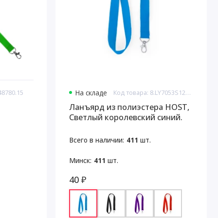
48780.15
На складе
Код товара: 8.LY7053S1242.1
Ланъярд из полиэстера HOST,
Светлый королевский синий.
Всего в наличии:
411
шт.
Минск:
411
шт.
40 ₽