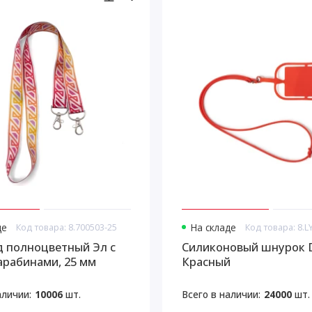
де
Код товара: 8.700503-25
На складе
Код товара: 8.
 полноцветный Эл с
Силиконовый шнурок 
арабинами, 25 мм
Красный
аличии:
10006
шт.
Всего в наличии:
24000
шт.