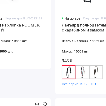
де
Код товара: 8.LY7052S129
На складе
Код товара: 8.7
 из хлопка ROOMER,
Ланъярд полноцветны
ЫЙ
с карабином и замком
безопасности, 25 мм
аличии:
18000
шт.
Всего в наличии:
10009
шт.
8000
шт.
Минск:
10009
шт.
343 ₽
Все варианты - 3 шт