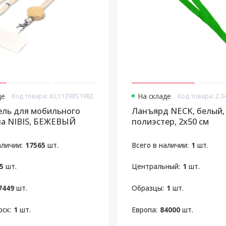
де
Код товара: 8.LY1398S1982
На складе
Код товара: 2.3
ль для мобильного
Ланъярд NECK, белый,
а NIBIS, БЕЖЕВЫЙ
полиэстер, 2х50 см
аличии:
17565
шт.
Всего в наличии:
1
шт.
5
шт.
Центральный:
1
шт.
7449
шт.
Образцы:
1
шт.
ск:
1
шт.
Европа:
84000
шт.