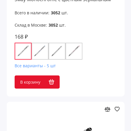
слоем
Увлажнители воздуха
Всего в наличии:
3052
шт.
Увлажнители и очистители
Склад в Москве:
3052
шт.
168 ₽
Умные гаджеты
Универсальные аккумуляторы
Усилители звука
Все варианты - 5 шт
Фонари
В корзину
Фонари и лампы
Хабы
Часы и метеостанции
Часы и фоторамки