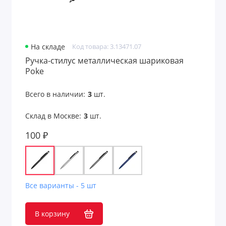
Наручные часы
Наушники
На складе
Код товара: 3.13471.07
Наушники беспроводные
Ручка-стилус металлическая шариковая
Poke
Наушники проводные
Всего в наличии:
3
шт.
Наушники с шумоподавлением
Склад в Москве:
3
шт.
Ноутбуки и планшеты
100 ₽
Охлаждающие подставки
Очки виртуальной реальности
Все варианты - 5 шт
Пляжные коврики и циновки
В корзину
Подставки для ноутбуков