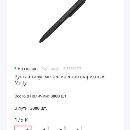
Кабели для мобильных телефонов
Квадрокоптеры и радиоуправляемые
игрушки
Коврики
Коврики и циновки
Колонки
На складе
Код товара: 3.71530.07
Ручка-стилус металлическая шариковая
Компьютерные аксессуары
Multy
Компьютерные и мобильные аксессуары
Всего в наличии:
3000
шт.
Кошельки-накладки и картхолдеры для
В пути:
3000
шт.
телефонов
175 ₽
Лампы