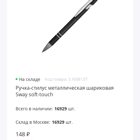
Часы наручные женские
Часы наручные мужские
Часы настенные
Часы настольные
Электроника для детей
На складе
Код товара: 3.18381.07
Показать все
Ручка-стилус металлическая шариковая
Sway soft-touch
Всего в наличии:
16929
шт.
Склад в Москве:
16929
шт.
148 ₽