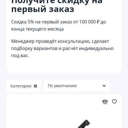
первый заказ
Беспроводная подзарядка
Беспроводные зарядные устройства,
Скидка 5% на первый заказ от 100 000 ₽ до
станции и лампы БЗУ
конца текущего месяца
Бытовая техника
Менеджер проведёт консультацию, сделает
Веб-камеры и лампы
подборку вариантов и расчёт индивидуально
под вас.
Видеокамеры
Держатели и подставки для телефонов
Зарядные станции
Категории
Зарядные устройства
Зарядные устройства для телефона с
логотипом
Зарядные устройства от сети