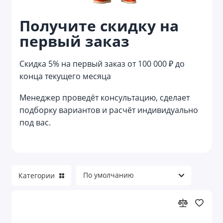
Кухонные подарочные наборы
Получите скидку на
Лайфстайл наборы
первый заказ
Маникюрные наборы
Скидка 5% на первый заказ от 100 000 ₽ до
конца текущего месяца
Мужские наборы
Менеджер проведёт консультацию, сделает
Наборы аксессуаров
подборку вариантов и расчёт индивидуально
под вас.
Наборы в русском стиле
Наборы для алкоголя
Наборы для барбекю
Категории
Наборы для водки
Наборы для выращивания растений