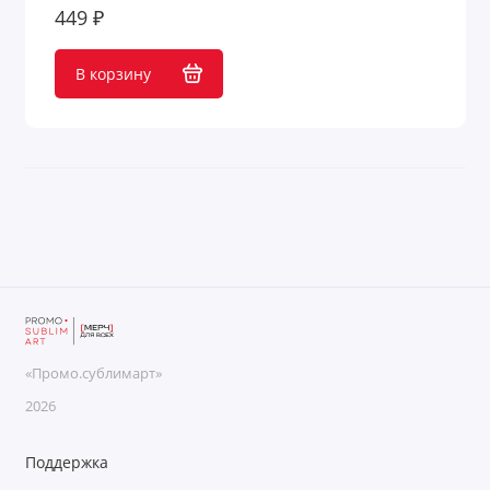
449 ₽
Наборы для спорта
В корзину
Наборы для сыра
Наборы мелков
Наборы с зонтами
Наборы с пледом
Наборы с портмоне
Наборы с термосом
«Промо.сублимарт»
Наборы специй с логотипом
2026
Наборы шоколада с логотипом
Поддержка
Настраиваемые наборы