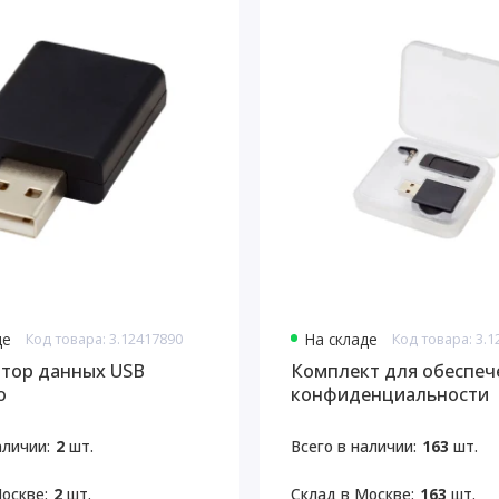
де
Код товара: 3.12417890
На складе
Код товара: 3.
тор данных USB
Комплект для обеспеч
o
конфиденциальности
Incognito
аличии:
2
шт.
Всего в наличии:
163
шт.
оскве:
2
шт.
Склад в Москве:
163
шт.