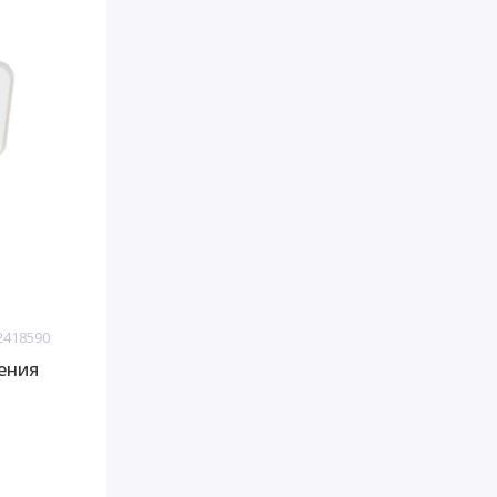
12418590
ения