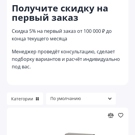
Получите скидку на
Кухонные подарочные наборы
первый заказ
Лайфстайл наборы
Скидка 5% на первый заказ от 100 000 ₽ до
Маникюрные наборы
конца текущего месяца
Мужские наборы
Менеджер проведёт консультацию, сделает
подборку вариантов и расчёт индивидуально
Наборы аксессуаров
под вас.
Наборы в русском стиле
Наборы для алкоголя
Категории
Наборы для барбекю
Наборы для водки
Наборы для выращивания растений