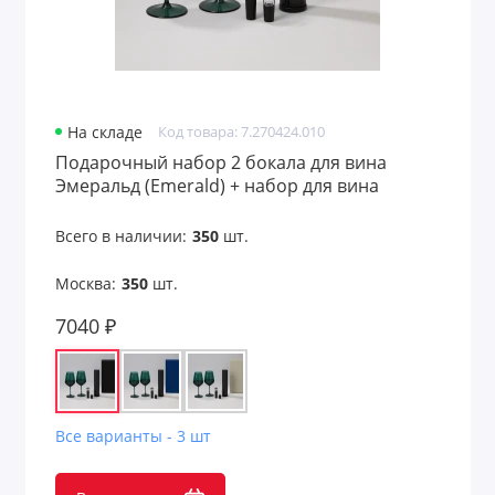
Новогодние наборы
Офисные наборы
На складе
Код товара: 7.270424.010
Письменные наборы
Подарочный набор 2 бокала для вина
Эмеральд (Emerald) + набор для вина
Пляжные наборы
Сакраменто (Sacramento) в черной коробке
Всего в наличии:
350
шт.
Подарочные наборы
Москва:
350
шт.
Подарочные наборы welcome pack
7040 ₽
Подарочные наборы детям
Подарочные наборы для детей
Все варианты - 3 шт
Подарочные наборы для дома
Подарочные наборы для женщин