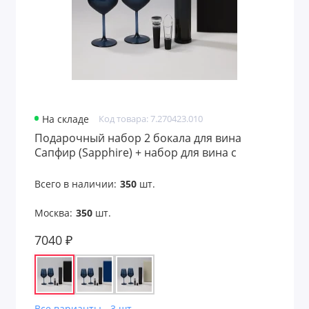
На складе
Код товара: 7.270423.010
Подарочный набор 2 бокала для вина
Сапфир (Sapphire) + набор для вина с
электрическим штопором Сакраменто
(Sacramento), в черной коробке
Всего в наличии:
350
шт.
Москва:
350
шт.
7040 ₽
Все варианты - 3 шт