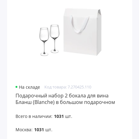
Продуктовые наборы
Садовые наборы
Свечи и наборы
Спа-наборы
Спортивные наборы
Стикеры и наборы стикеров
На складе
Код товара: 7.270425.110
Чайные наборы
Подарочный набор 2 бокала для вина
Бланш (Blanche) в большом подарочном
Швейные наборы
пакете
Всего в наличии:
1031
шт.
Показать все
Москва:
1031
шт.