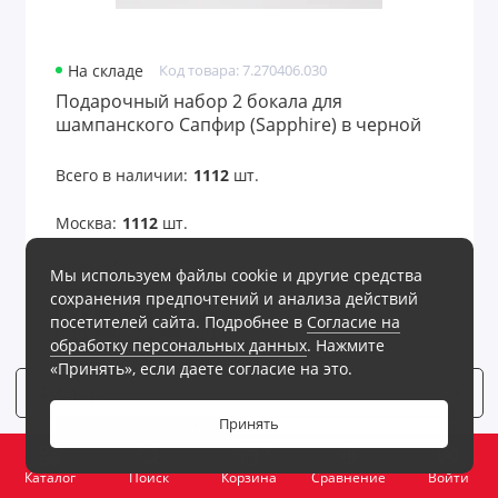
На складе
Код товара: 7.270406.030
Подарочный набор 2 бокала для
шампанского Сапфир (Sapphire) в черной
коробке
Всего в наличии:
1112
шт.
Москва:
1112
шт.
3180 ₽
Мы используем файлы cookie и другие средства
сохранения предпочтений и анализа действий
посетителей сайта. Подробнее в
Согласие на
обработку персональных данных
. Нажмите
«Принять», если даете согласие на это.
Все варианты - 3 шт
Фильтр
2
Принять
В корзину
0
Каталог
Поиск
Корзина
Сравнение
Войти