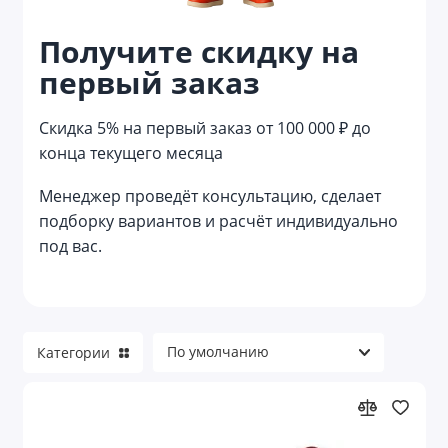
Получите скидку на
Записные книжки
первый заказ
Календари
Скидка 5% на первый заказ от 100 000 ₽ до
Канцелярские наборы
конца текущего месяца
Канцелярские наборы и товары для
творчества
Менеджер проведёт консультацию, сделает
подборку вариантов и расчёт индивидуально
Канцелярские ножи
под вас.
Канцелярские принадлежности
Карандаши
Категории
Карандаши вечные
Ластики