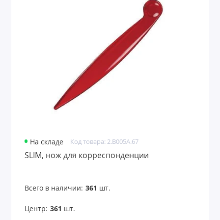
Линейки
Маркеры
Наборы карандашей
Наборы маркеров
Наборы ручек
Настольные календари
Папки
На складе
Код товара: 2.B005A.67
SLIM, нож для корреспонденции
Папки для документов
Папки с блокнотом
Всего в наличии:
361
шт.
Пеналы
Центр:
361
шт.