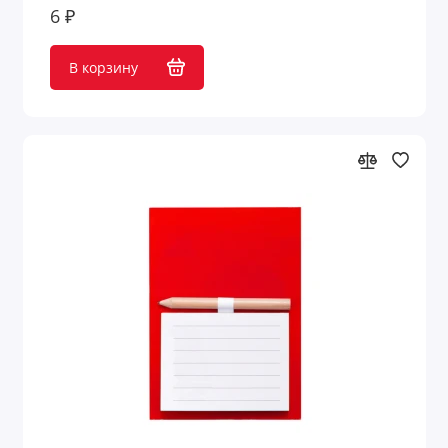
Планинги
6 ₽
Роллеры
В корзину
Ручки
Скетчбуки
Точилки
Фломастеры
Футляры для ручек
Показать все