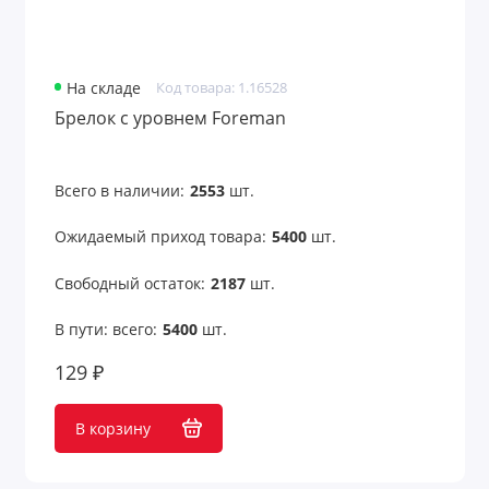
Оригинальные подарки с принтом
Открытки
На складе
Код товара: 1.16528
Очки
Брелок с уровнем Foreman
Парковочные визитки
Всего в наличии:
2553
шт.
Пепельницы
Ожидаемый приход товара:
5400
шт.
Перекус в рабочее время
Свободный остаток:
2187
шт.
Переходники для техники
В пути: всего:
5400
шт.
Пикник и отдых на природе
129 ₽
Платки
В корзину
Пляж