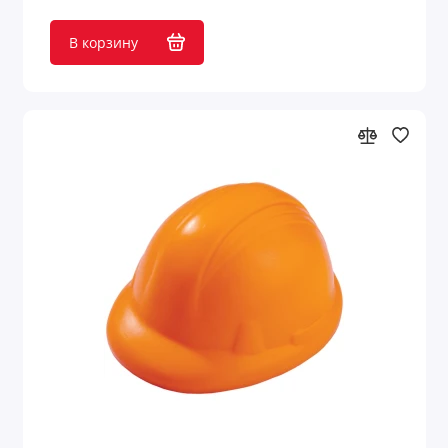
Гамаки
В корзину
Гигиенические помады
Головоломки
Дезинфицирующие средства
Деловые и офисные аксессуары
Держатели для визиток
Держатели для документов
Держатели для смартфона
Джемперы с принтом
Для безопасности детей