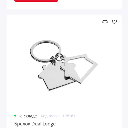
Для финансистов
Для энергетиков
Дорожные портмоне
Емкости для путешествий
Женские портмоне
Значки
Игры
Игры и головоломки
Игры и игрушки
На складе
Код товара: 1.15261
Брелок Dual Lodge
Игры на воздухе