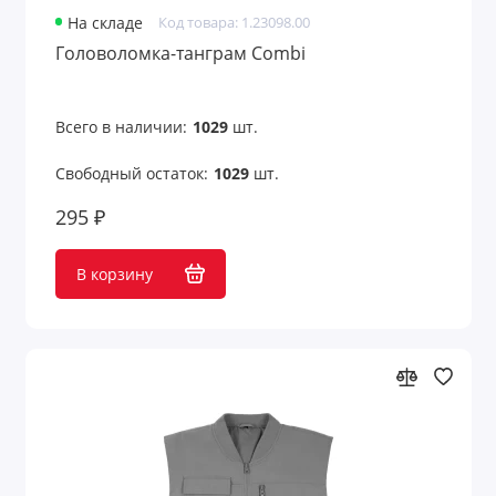
Шахматы
На складе
Код товара: 1.23098.00
Головоломка-танграм Combi
Шашки
Шкатулки для очков
Всего в наличии:
1029
шт.
Шкатулки для часов
Свободный остаток:
1029
шт.
295 ₽
Шкатулки и подставки
Показать все
В корзину