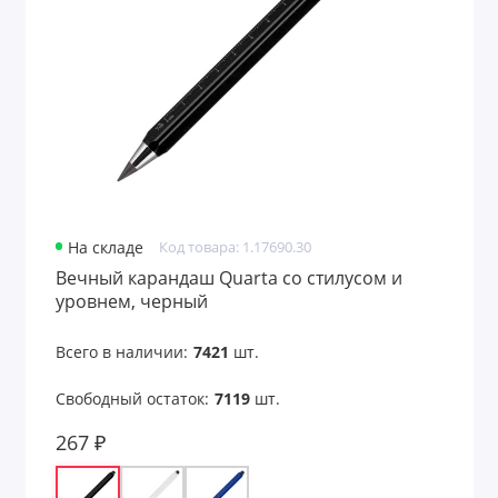
Подарочные пакеты
Портмоне
Предметы интерьера
Пришивные патчи
Путешествие и отдых
На складе
Код товара: 1.17690.30
Развлекательные игры
Вечный карандаш Quarta со стилусом и
уровнем, черный
Расчески
Всего в наличии:
7421
шт.
Ремувки и пуллеры
Свободный остаток:
7119
шт.
Садовые аксессуары
267 ₽
Светоотражатели