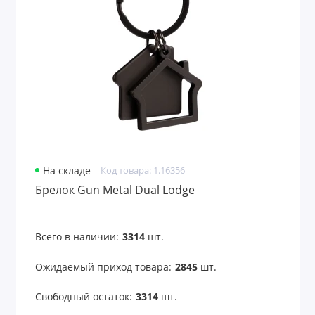
Лазерные указки
Ланьярды
Лейблы и шильды
Маски для лица
Маски для сна
На складе
Код товара: 1.16356
Мёд и варенье
Брелок Gun Metal Dual Lodge
Многофункциональные инструменты
Всего в наличии:
3314
шт.
Мягкие игрушки
Ожидаемый приход товара:
2845
шт.
Надувные диваны, стулья
Свободный остаток:
3314
шт.
Надувные предметы