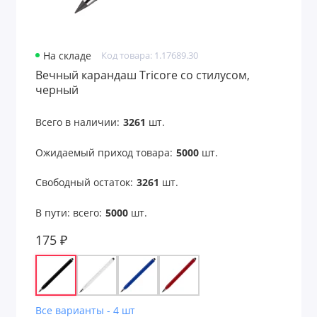
Средства для ухода
Средства защиты
На складе
Код товара: 1.17689.30
Сувениры к 23 февраля
Вечный карандаш Tricore со стилусом,
черный
Сувениры к 8 марта
Всего в наличии:
3261
шт.
Таблетницы
Ожидаемый приход товара:
5000
шт.
Товары для детей
Свободный остаток:
3261
шт.
Товары для животных
В пути: всего:
5000
шт.
Товары для лета
175 ₽
Товары для сауны
Товары из бамбука
Все варианты - 4 шт