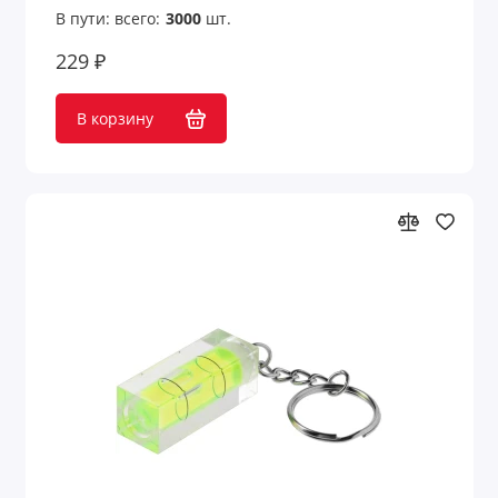
В пути: всего:
3000
шт.
Наполнители для упаковки
229 ₽
Нарды
В корзину
Настольные аксессуары
Настольные приборы
Ножи и инструменты
Обеденный перерыв
Обложки для документов
Оптические приборы
Организация рабочего места