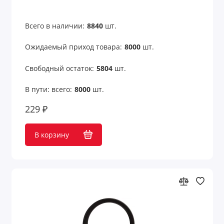
Измерения
Всего в наличии:
8840
шт.
Калькуляторы
Ожидаемый приход товара:
8000
шт.
Карабины и держатели
Свободный остаток:
5804
шт.
Кодовые замки
В пути: всего:
8000
шт.
229 ₽
Конфеты, сладости, печенье
Кофе и чай
В корзину
Кошельки
Кошельки и монетницы
Кредитницы
Крючки для сумок