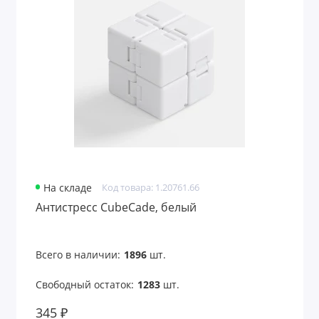
Аксессуары для чтения
Антистрессы
Банные принадлежности
Безопасность
Беруши
Бинокли
На складе
Код товара: 1.20761.66
Антистресс CubeCade, белый
Вентиляторы карманные
Весы для багажа
Всего в наличии:
1896
шт.
Все для путешествий
Свободный остаток:
1283
шт.
345 ₽
Всё для рисования