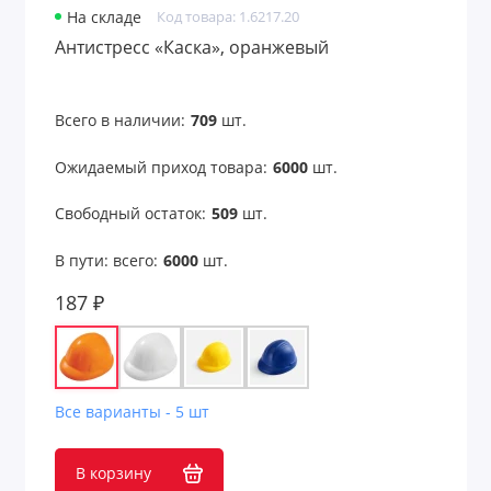
На складе
Код товара: 1.6217.20
Для железнодорожников
Антистресс «Каска», оранжевый
Для моряков
Всего в наличии:
709
шт.
Для нефтяников и шахтеров
Ожидаемый приход товара:
6000
шт.
Для работников авиации
Свободный остаток:
509
шт.
Для работников культуры
В пути: всего:
6000
шт.
Для рыбалки
187 ₽
Для строителей
Для сублимации
Все варианты - 5 шт
Для творчества и хобби
В корзину
Для учебы и творчества