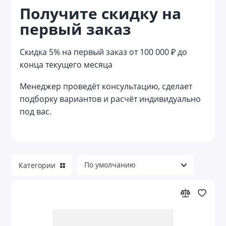
Получите скидку на
Reflector
первый заказ
Reviver
Скидка 5% на первый заказ от 100 000 ₽ до
Welcome pack
конца текущего месяца
Азартные игры
Менеджер проведёт консультацию, сделает
подборку вариантов и расчёт индивидуально
Аксессуары для велосипеда
под вас.
Аксессуары для детей
Аксессуары для детей и игры
Категории
Аксессуары для красоты
Аксессуары для путешествий
Аксессуары для торпеды и приборной
панели