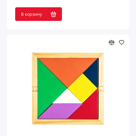
Товары из переработанных материалов
В корзину
Товары из растительного сырья
Товары с поверхностью soft-touch
Товары с подсветкой логотипа
Трендовые цвета
Туристические принадлежности
Украшения мужские
Фоторамки
Фрисби
Фурнитура