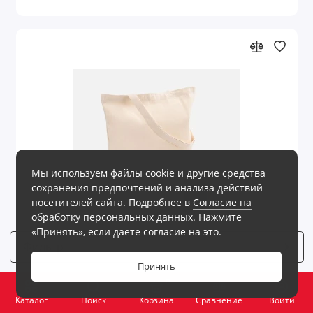
Мы используем файлы cookie и другие средства
сохранения предпочтений и анализа действий
посетителей сайта. Подробнее в
Согласие на
обработку персональных данных
. Нажмите
«Принять», если даете согласие на это.
Фильтр
8
Принять
На складе
Код товара: 1.20535.00
0
Набор Bambeco
Каталог
Поиск
Корзина
Сравнение
Войти