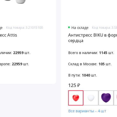
де
Код товара: 3.21015100
На складе
Код товара: 3.
сс Attis
Антистресс BIKU в фо
сердца
аличии:
22959
шт.
Всего в наличии:
1145
шт.
вропе:
22959
шт.
Склад в Москве:
105
шт.
В пути:
1040
шт.
125 ₽
Все варианты - 4 шт