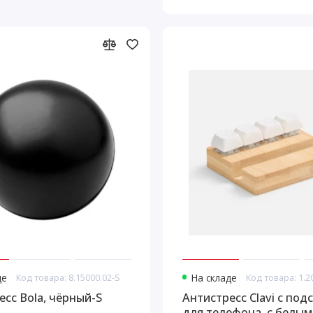
де
Код товара: 8.15000.02-S
На складе
Код товара: 1.2
есс Bola, чёрный-S
Антистресс Clavi с под
для телефона, с белым