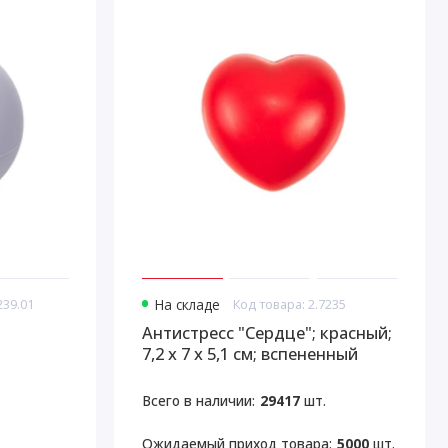
239.01
На складе
Код товара: 2.7235
Антистресс "Сердце"; красный;
7,2 х 7 х 5,1 см; вспененный
каучук;
Всего в наличии:
29417
шт.
Ожидаемый приход товара:
5000
шт.