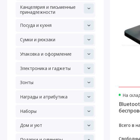
Канцелярия и письменные
принадлежности
Посуда и кухня
Сумки и рюкзаки
Упаковка и оформление
Электроника и гаджеты
Зонты
На скла
Награды и атрибутика
Bluetoo
беспров
Наборы
relaxTim
Всего в н
Дом и уют
Свободны
Подарки и сувениры