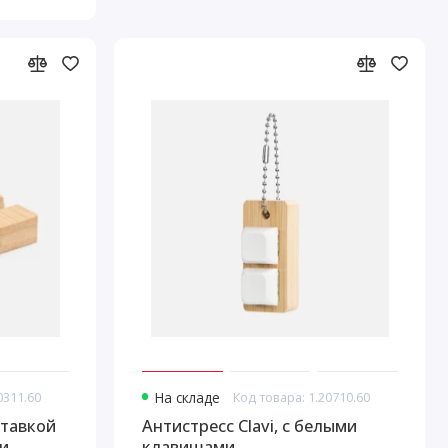
0311.60
На складе
Код товара: 1.20710.60
ставкой
Антистресс Clavi, с белыми
и
клавишами