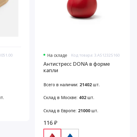
1051.00
На складе
Код товара: 3.AS1232S160
Антистресс DONA в форме
капли
Всего в наличии:
21402
шт.
т.
Склад в Москве:
402
шт.
Склад в Европе:
21000
шт.
116 ₽