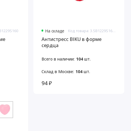
SB1229S160
На складе
Код товара: 3.SB1229S160p
рме
Антистресс BIKU в форме
сердца
Всего в наличии:
104
шт.
Склад в Москве:
104
шт.
94 ₽