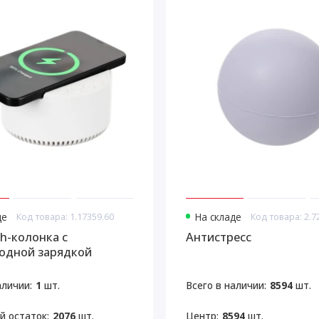
де
Код товара: 1.17359.60
На складе
Код товара: 2.7
th-колонка с
Антистресс
одной зарядкой
e, белая
аличии:
1
шт.
Всего в наличии:
8594
шт.
й остаток:
2076
шт.
Центр:
8594
шт.