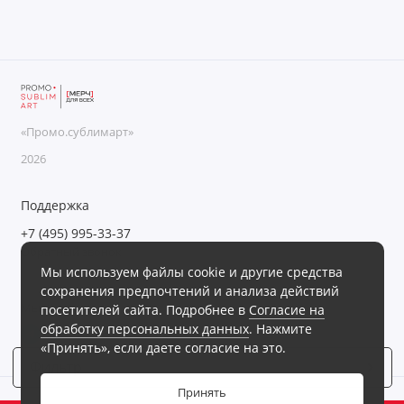
«Промо.сублимарт»
2026
Поддержка
+7 (495) 995-33-37
Обратный звонок
Мы используем файлы cookie и другие средства
Пн-Пт с 09:00 до 18:00, Сб-Вс выходные
сохранения предпочтений и анализа действий
Мы в сети
посетителей сайта. Подробнее в
Согласие на
обработку персональных данных
. Нажмите
«Принять», если даете согласие на это.
Фильтр
3
Принять