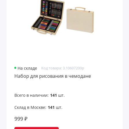
Линейки
Маркеры
Наборы карандашей
Наборы маркеров
Наборы ручек
Настольные календари
На складе
Код товара: 3.10607200p
Набор для рисования в чемодане
Папки
Папки для документов
Всего в наличии:
141
шт.
Папки с блокнотом
Склад в Москве:
141
шт.
999 ₽
Пеналы