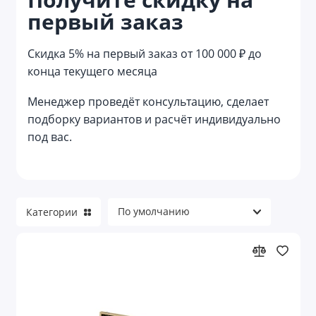
первый заказ
Записные книжки
Скидка 5% на первый заказ от 100 000 ₽ до
Календари
конца текущего месяца
Канцелярские наборы
Менеджер проведёт консультацию, сделает
подборку вариантов и расчёт индивидуально
Канцелярские наборы и товары для
творчества
под вас.
Канцелярские ножи
Канцелярские принадлежности
Категории
Карандаши
Карандаши вечные
Ластики