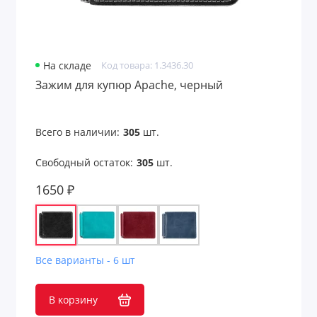
Для железнодорожников
Для моряков
На складе
Код товара: 1.3436.30
Зажим для купюр Apache, черный
Для нефтяников и шахтеров
Для работников авиации
Всего в наличии:
305
шт.
Для работников культуры
Свободный остаток:
305
шт.
Для рыбалки
1650 ₽
Для строителей
Для сублимации
Все варианты - 6 шт
Для творчества и хобби
В корзину
Для учебы и творчества