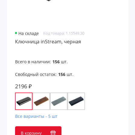
Оригинальные подарки с принтом
Открытки
Очки
На складе
Код товара: 1.15549.30
Ключница inStream, черная
Парковочные визитки
Пепельницы
Всего в наличии:
156
шт.
Перекус в рабочее время
Свободный остаток:
156
шт.
Переходники для техники
2196 ₽
Пикник и отдых на природе
Платки
Все варианты - 5 шт
Пляж
В корзину