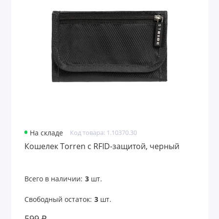
Подарочные пакеты
Портмоне
Предметы интерьера
Пришивные патчи
Путешествие и отдых
Развлекательные игры
На складе
Код товара: 1.10370.30
Расчески
Кошелек Torren с RFID-защитой, черный
Ремувки и пуллеры
Всего в наличии:
3
шт.
Садовые аксессуары
Свободный остаток:
3
шт.
Светоотражатели
599 ₽