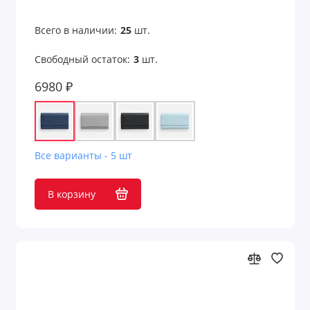
Измерения
Всего в наличии:
25
шт.
Калькуляторы
Свободный остаток:
3
шт.
6980 ₽
Карабины и держатели
Кодовые замки
Конфеты, сладости, печенье
Все варианты - 5 шт
Кофе и чай
В корзину
Кошельки
Кошельки и монетницы
Кредитницы
Крючки для сумок