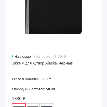
Аксессуары для чтения
Антистрессы
Банные принадлежности
Безопасность
Беруши
На складе
Код товара: 1.21029.30
Бинокли
Зажим для купюр Alaska, черный
Вентиляторы карманные
Всего в наличии:
50
шт.
Весы для багажа
Свободный остаток:
50
шт.
Все для путешествий
1330 ₽
Всё для рисования