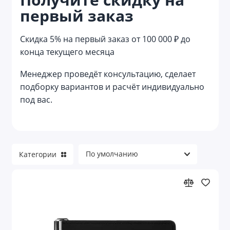
первый заказ
Reflector
Reviver
Скидка 5% на первый заказ от 100 000 ₽ до
конца текущего месяца
Welcome pack
Менеджер проведёт консультацию, сделает
Азартные игры
подборку вариантов и расчёт индивидуально
под вас.
Аксессуары для велосипеда
Аксессуары для детей
Аксессуары для детей и игры
Категории
Аксессуары для красоты
Аксессуары для путешествий
Аксессуары для торпеды и приборной
панели