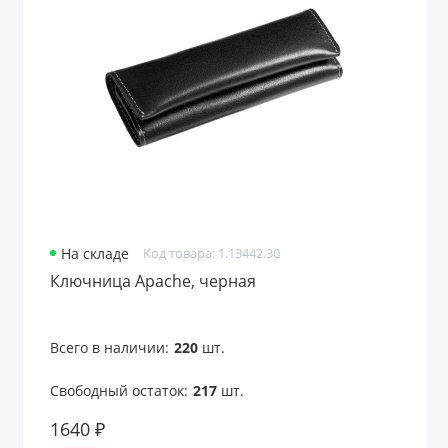
Лазерные указки
Ланьярды
Лейблы и шильды
Маски для лица
Маски для сна
На складе
Код товара: 1.13442.30
Мёд и варенье
Ключница Apache, черная
Многофункциональные инструменты
Всего в наличии:
220
шт.
Мягкие игрушки
Свободный остаток:
217
шт.
Надувные диваны, стулья
1640 ₽
Надувные предметы