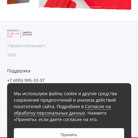
«Промо.сублимарт»
2026
Поддержка
+7 (495) 995-33-37
Обратный звонок
Мы используем файлы cookie и другие средства
Пн-Пт с 09:00 до 18:00, Сб-Вс выходные
сохранения предпочтений и анализа действий
Мы в сети
посетителей сайта. Подробнее в
Согласие на
обработку персональных данных
. Нажмите
«Принять», если даете согласие на это.
Принять