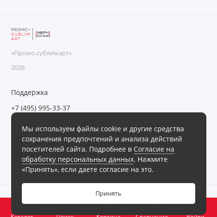
«Промо.сублимарт»
2026
Поддержка
+7 (495) 995-33-37
Обратный звонок
Мы используем файлы cookie и другие средства
Пн-Пт с 09:00 до 18:00, Сб-Вс выходные
сохранения предпочтений и анализа действий
Мы в сети
посетителей сайта. Подробнее в
Согласие на
обработку персональных данных
. Нажмите
«Принять», если даете согласие на это.
Принять
0
Каталог
Поиск
Корзина
Сравнение
Войти