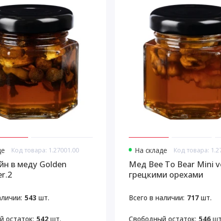
де
Код товара: 1.27001.00
На складе
Код товара: 1.2
йн в меду Golden
Мед Bee To Bear Mini ve
er.2
грецкими орехами
аличии:
543
шт.
Всего в наличии:
717
шт.
й остаток:
542
шт.
Свободный остаток:
546
шт