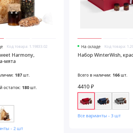
де
Код товара: 1.19833.02
На складе
Код товара: 1.2
weet Harmony,
Набор WinterWish, кра
а-мята
аличии:
187
шт.
Всего в наличии:
166
шт.
4410 ₽
й остаток:
180
шт.
Все варианты - 3 шт
анты - 2 шт