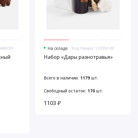
0460.50
На складе
Код товара: 1.23397.00
сный
Набор «Дары разнотравья»
Всего в наличии:
1179
шт.
Свободный остаток:
170
шт.
1103 ₽