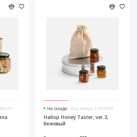
8625.01
На складе
Код товара: 1.20779.00
ила
Набор Honey Taster, ver.3,
бежевый