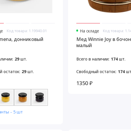
де
Код товара: 1.19940.01
На складе
Код товара: 1.1
mena, донниковый
Мед Winnie Joy в бочон
малый
аличии:
29
шт.
Всего в наличии:
174
шт.
й остаток:
29
шт.
Свободный остаток:
174
шт
1350 ₽
анты - 5 шт