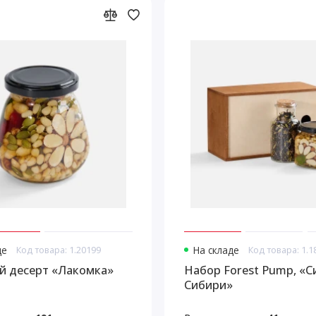
де
Код товара: 1.20199
На складе
Код товара: 1.1
 десерт «Лакомка»
Набор Forest Pump, «С
Сибири»