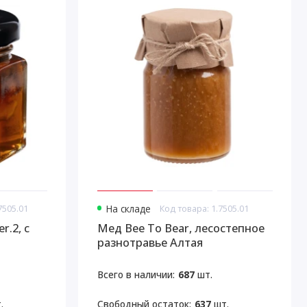
7505.01
На складе
Код товара: 1.7505.01
r.2, с
Мед Bee To Bear, лесостепное
разнотравье Алтая
Всего в наличии:
687
шт.
.
Свободный остаток:
637
шт.