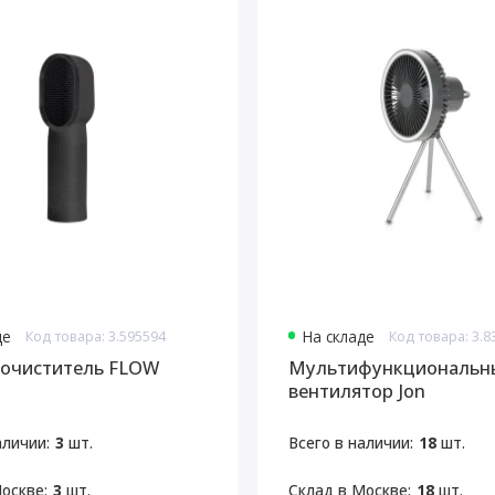
де
Код товара: 3.595594
На складе
Код товара: 3.
очиститель FLOW
Мультифункциональн
вентилятор Jon
аличии:
3
шт.
Всего в наличии:
18
шт.
оскве:
3
шт.
Склад в Москве:
18
шт.