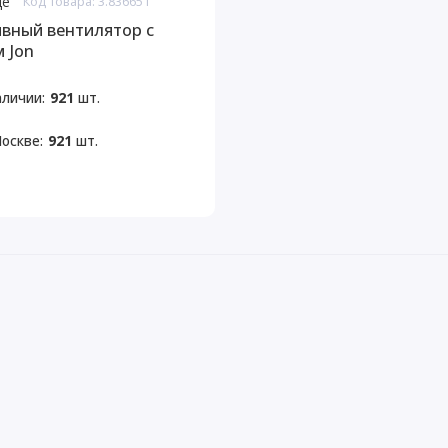
де
Код товара: 3.836651
вный вентилятор с
 Jon
аличии:
921
шт.
оскве:
921
шт.