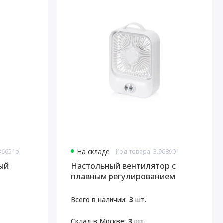
836651p
На складе
Код товара: 3.968901
ый
Настольный вентилятор с
плавным регулированием
скорости Circa
Всего в наличии:
3
шт.
Склад в Москве:
3
шт.