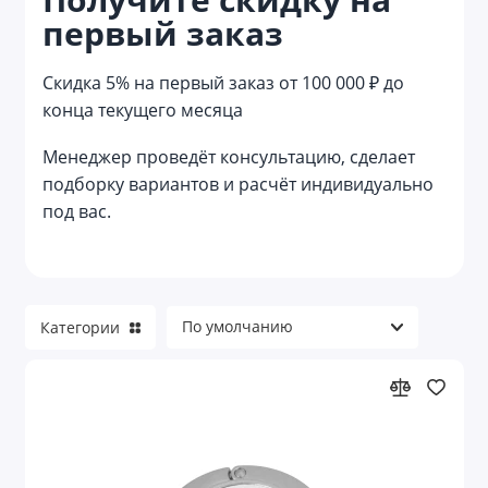
первый заказ
Reflector
Reviver
Скидка 5% на первый заказ от 100 000 ₽ до
конца текущего месяца
Welcome pack
Менеджер проведёт консультацию, сделает
Азартные игры
подборку вариантов и расчёт индивидуально
под вас.
Аксессуары для велосипеда
Аксессуары для детей
Аксессуары для детей и игры
Категории
Аксессуары для красоты
Аксессуары для путешествий
Аксессуары для торпеды и приборной
панели