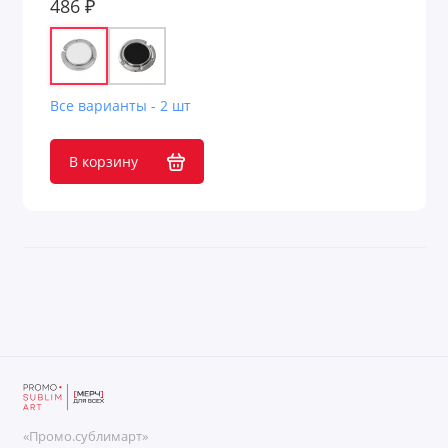
486 ₽
Гамаки
Гигиенические помады
Все варианты - 2 шт
Головоломки
В корзину
Дезинфицирующие средства
Деловые и офисные аксессуары
Держатели для визиток
Держатели для документов
Держатели для смартфона
Джемперы с принтом
«Промо.сублимарт»
Для безопасности детей