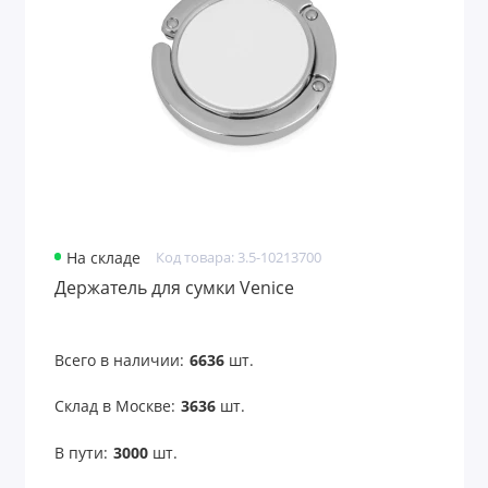
Аксессуары для чтения
Антистрессы
Банные принадлежности
Безопасность
Беруши
На складе
Код товара: 3.5-10213700
Бинокли
Держатель для сумки Venice
Вентиляторы карманные
Всего в наличии:
6636
шт.
Весы для багажа
Склад в Москве:
3636
шт.
Все для путешествий
В пути:
3000
шт.
Всё для рисования