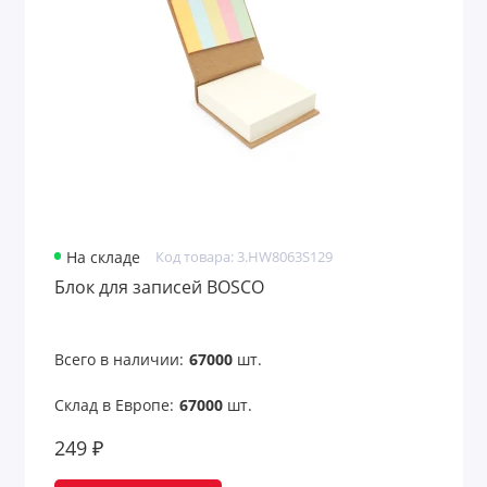
Линейки
Маркеры
Наборы карандашей
Наборы маркеров
Наборы ручек
Настольные календари
На складе
Код товара: 3.HW8063S129
Блок для записей BOSCO
Папки
Папки для документов
Всего в наличии:
67000
шт.
Папки с блокнотом
Склад в Европе:
67000
шт.
249 ₽
Пеналы