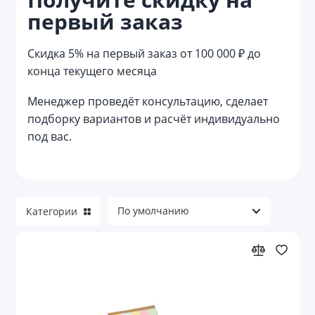
первый заказ
Записные книжки
Скидка 5% на первый заказ от 100 000 ₽ до
Календари
конца текущего месяца
Канцелярские наборы
Менеджер проведёт консультацию, сделает
подборку вариантов и расчёт индивидуально
Канцелярские наборы и товары для
творчества
под вас.
Канцелярские ножи
Канцелярские принадлежности
Категории
Карандаши
Карандаши вечные
Ластики