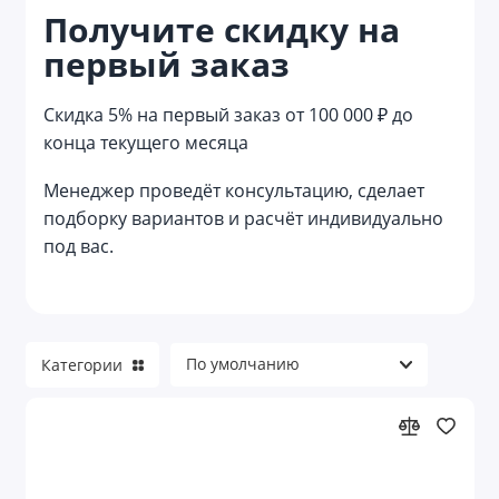
Получите скидку на
Напульсники
первый заказ
Обложки для паспорта
Скидка 5% на первый заказ от 100 000 ₽ до
Одежда для медицины и салонов красоты
конца текущего месяца
Палки для ходьбы
Менеджер проведёт консультацию, сделает
подборку вариантов и расчёт индивидуально
Светодиодные клипсы для обуви
под вас.
Скакалки
Спортивная одежда
Категории
Спортивные костюмы
Спортивный инвентарь с логотипом
Товары для болельщиков