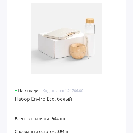
Продуктовые наборы
Садовые наборы
Свечи и наборы
Спа-наборы
Спортивные наборы
Стикеры и наборы стикеров
Чайные наборы
На складе
Код товара: 1.21706.00
Швейные наборы
Набор Enviro Eco, белый
Показать все
Всего в наличии:
944
шт.
Свободный остаток:
894
шт.