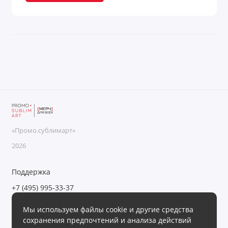
«Промо.сублимарт»
2026
Поддержка
+7 (495) 995-33-37
Обратный звонок
Мы используем файлы cookie и другие средства
Пн-Пт с 09:00 до 18:00, Сб-Вс выходные
сохранения предпочтений и анализа действий