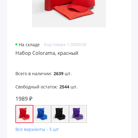
Новогодние наборы
Офисные наборы
Письменные наборы
На складе
Код товара: 1.20920.50
Набор Colorama, красный
Пляжные наборы
Подарочные наборы
Всего в наличии:
2639
шт.
Подарочные наборы welcome pack
Свободный остаток:
2544
шт.
Подарочные наборы детям
1989 ₽
Подарочные наборы для детей
Подарочные наборы для дома
Все варианты - 5 шт
Подарочные наборы для женщин