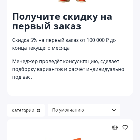
Кухонные подарочные наборы
Получите скидку на
Лайфстайл наборы
первый заказ
Маникюрные наборы
Скидка 5% на первый заказ от 100 000 ₽ до
конца текущего месяца
Мужские наборы
Менеджер проведёт консультацию, сделает
Наборы аксессуаров
подборку вариантов и расчёт индивидуально
под вас.
Наборы в русском стиле
Наборы для алкоголя
Наборы для барбекю
Категории
Наборы для водки
Наборы для выращивания растений