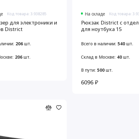
де
Код товара: 3.938285
На складе
Код товара: 3.9
зер для электроники и
Рюкзак District с отде
 District
для ноутбука 15
аличии:
206
шт.
Всего в наличии:
540
шт.
оскве:
206
шт.
Склад в Москве:
40
шт.
В пути:
500
шт.
6096 ₽