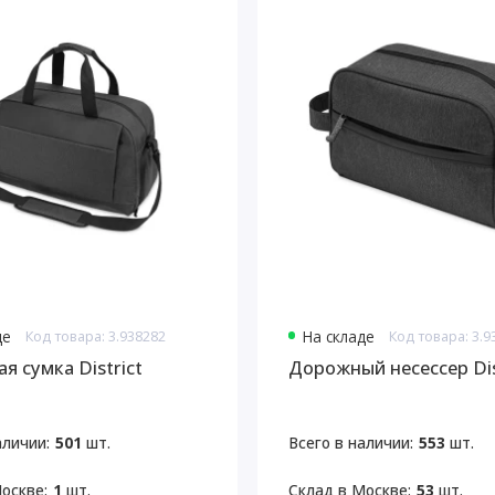
де
Код товара: 3.938282
На складе
Код товара: 3.9
я сумка District
Дорожный несессер Dis
аличии:
501
шт.
Всего в наличии:
553
шт.
оскве:
1
шт.
Склад в Москве:
53
шт.