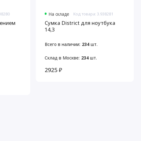
38280
На складе
Код товара: 3.938281
лением
Сумка District для ноутбука
14,3
Всего в наличии:
234
шт.
Склад в Москве:
234
шт.
2925 ₽