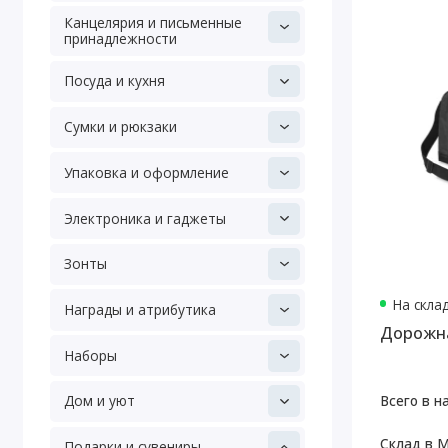
Канцелярия и письменные
принадлежности
Посуда и кухня
Сумки и рюкзаки
Упаковка и оформление
Электроника и гаджеты
Зонты
На скла
Награды и атрибутика
Дорожна
Наборы
Всего в н
Дом и уют
Склад в М
Подарки и сувениры