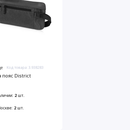
де
Код товара: 3.938283
 пояс District
аличии:
2
шт.
оскве:
2
шт.