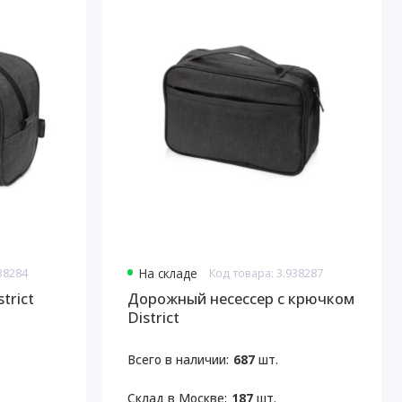
38284
На складе
Код товара: 3.938287
trict
Дорожный несессер с крючком
District
Всего в наличии:
687
шт.
Склад в Москве:
187
шт.