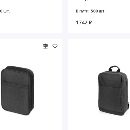
0
шт.
В пути:
500
шт.
1742 ₽