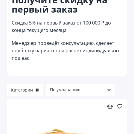
первый заказ
Мешки
Наборы с сумками
Скидка 5% на первый заказ от 100 000 ₽ до
конца текущего месяца
Несессеры
Менеджер проведёт консультацию, сделает
Органайзеры
подборку вариантов и расчёт индивидуально
под вас.
Органайзеры для авто
Органайзеры для документов
Органайзеры для кухни
Категории
Органайзеры для электроники и кабелей
Пляжные сумки
Портпледы