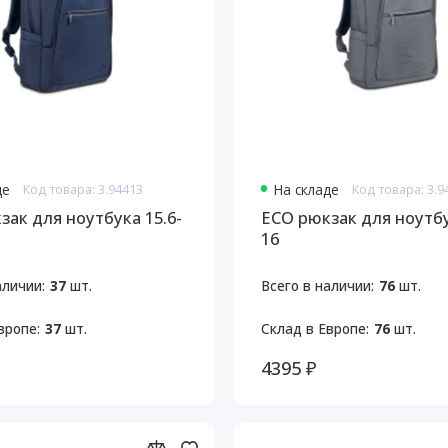
де
Код товара: 3.94413
На складе
Код товара: 3.9
зак для ноутбука 15.6-
ECO рюкзак для ноутбу
16
аличии:
37
шт.
Всего в наличии:
76
шт.
вропе:
37
шт.
Склад в Европе:
76
шт.
4395 ₽