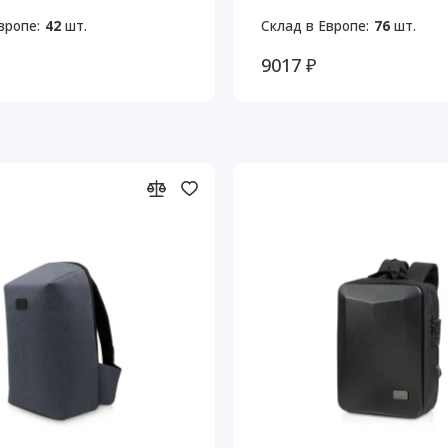
вропе:
42
шт.
Склад в Европе:
76
шт.
9017 ₽