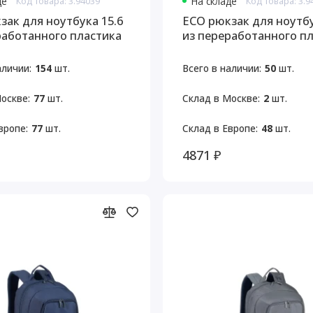
де
Код товара: 3.94039
На складе
Код товара: 3.9
зак для ноутбука 15.6
ECO рюкзак для ноутбу
работанного пластика
из переработанного п
аличии:
154
шт.
Всего в наличии:
50
шт.
оскве:
77
шт.
Склад в Москве:
2
шт.
вропе:
77
шт.
Склад в Европе:
48
шт.
4871 ₽