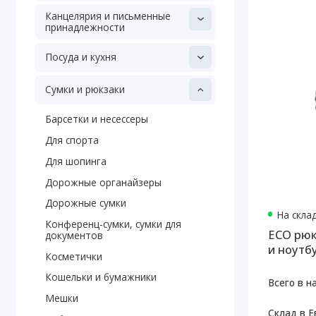
Канцелярия и письменные
принадлежности
Посуда и кухня
Сумки и рюкзаки
Барсетки и несессеры
Для спорта
Для шопинга
Дорожные органайзеры
Дорожные сумки
На скла
Конференц-сумки, сумки для
ECO рюк
документов
и ноутбу
Косметички
перераб
Кошельки и бумажники
Всего в н
Мешки
Склад в Е