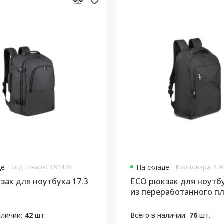
де
Код товара: 3.94429
На складе
Код товара: 3.9
зак для ноутбука 17.3
ECO рюкзак для ноутбу
из переработанного п
аличии:
42
шт.
Всего в наличии:
76
шт.