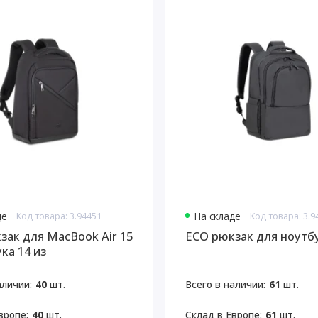
де
Код товара: 3.94451
На складе
Код товара: 3.9
зак для MacBook Air 15
ECO рюкзак для ноутбу
ка 14 из
отанного пластика
аличии:
40
шт.
Всего в наличии:
61
шт.
вропе:
40
шт.
Склад в Европе:
61
шт.