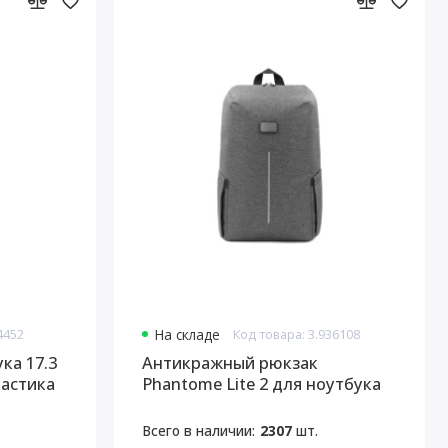
4452
На складе
Код товара: 3.936108
ка 17.3
Антикражный рюкзак
ластика
Phantome Lite 2 для ноутбука
16'' из переработанного
пластика
Всего в наличии:
2307
шт.