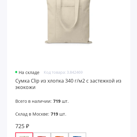
Поясные сумки
Ремешки на шею
Рюкзаки
Рюкзаки и сумки для детей
Саквояжи
На складе
Код товара: 3.842469
Складные сумки
Cумка Clip из хлопка 340 г/м2 с застежкой из
экокожи
Спортивные сумки
Всего в наличии:
719
шт.
Сумки для бумаг и конференций
Склад в Москве:
719
шт.
Сумки для документов
725 ₽
Сумки для ноутбука