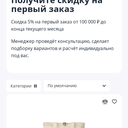
первый заказ
Мешки
Наборы с сумками
Скидка 5% на первый заказ от 100 000 ₽ до
конца текущего месяца
Несессеры
Менеджер проведёт консультацию, сделает
Органайзеры
подборку вариантов и расчёт индивидуально
под вас.
Органайзеры для авто
Органайзеры для документов
Органайзеры для кухни
Категории
Органайзеры для электроники и кабелей
Пляжные сумки
Портпледы