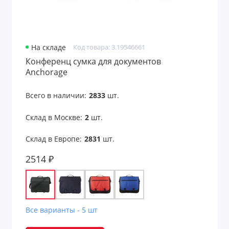
Сумки-мешки
Сумки-раскраски
На складе
Код товара: 3.19546661
Сумки-холодильники
Конференц сумка для документов
Anchorage
Сумки-шопперы
Всего в наличии:
2833
шт.
Чемоданы
Склад в Москве:
2
шт.
Чемоданы и сумки для путешествий
Склад в Европе:
2831
шт.
Чехлы для бутылок
2514 ₽
Чехлы для галстуков
Чехлы для карт
Все варианты - 5 шт
Чехлы для ноутбука