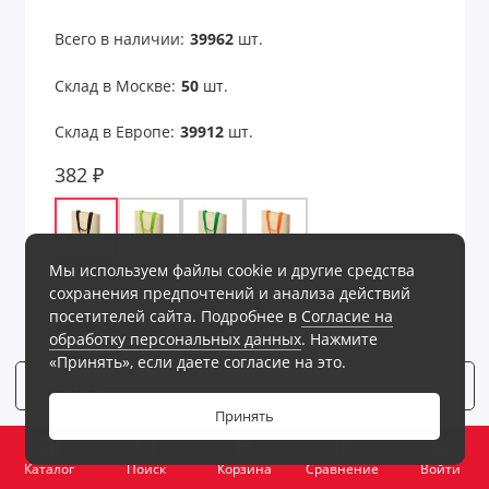
Всего в наличии:
39962
шт.
Склад в Москве:
50
шт.
Склад в Европе:
39912
шт.
382 ₽
Мы используем файлы cookie и другие средства
Все варианты - 8 шт
сохранения предпочтений и анализа действий
посетителей сайта. Подробнее в
Согласие на
обработку персональных данных
. Нажмите
В корзину
«Принять», если даете согласие на это.
Фильтр
5
Принять
0
Каталог
Поиск
Корзина
Сравнение
Войти