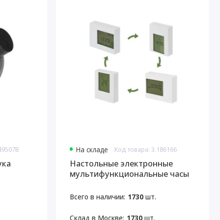
949507B
На складе
Код товара: 3.186166
ука
Настольные электронные
мультифункциональные часы
Rotatio
Всего в наличии:
1730
шт.
Склад в Москве:
1730
шт.