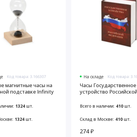
де
Код товара: 3.166307
На складе
Код товара: 3.1
е магнитные часы на
Часы Государственное
ой подставке Infinity
устройство Российско
Федерации
аличии:
1324
шт.
Всего в наличии:
410
шт.
оскве:
1324
шт.
Склад в Москве:
410
шт.
274 ₽