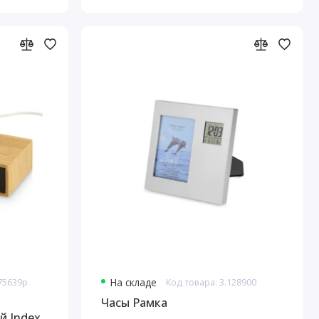
975639p
На складе
Код товара: 3.128900
Часы Рамка
 Index,