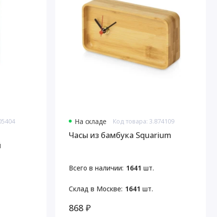
05404
На складе
Код товара: 3.874109
Часы из бамбука Squarium
й
Всего в наличии:
1641
шт.
Склад в Москве:
1641
шт.
868 ₽