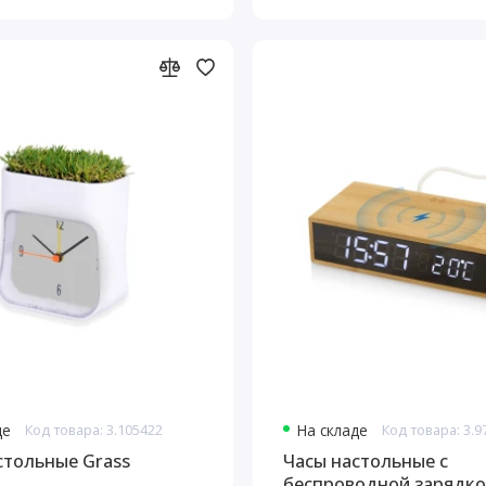
де
Код товара: 3.105422
На складе
Код товара: 3.
стольные Grass
Часы настольные с
беспроводной зарядкой