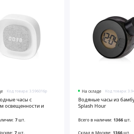
де
Код товара: 3.596016p
На складе
Код товара: 3.
одные часы с
Водяные часы из бамб
м освещенности и
Splash Hour
кой Night Watch
аличии:
7
шт.
Всего в наличии:
1366
шт.
оскве:
7
шт.
Склад в Москве:
1366
шт.