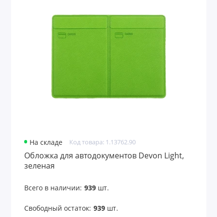
Для финансистов
Для энергетиков
Дорожные портмоне
Емкости для путешествий
Женские портмоне
Значки
На складе
Код товара: 1.13762.90
Игры
Обложка для автодокументов Devon Light,
зеленая
Игры и головоломки
Всего в наличии:
939
шт.
Игры и игрушки
Свободный остаток:
939
шт.
Игры на воздухе