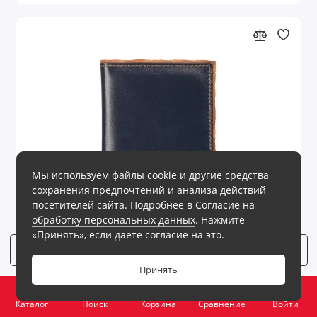
Мы используем файлы cookie и другие средства
сохранения предпочтений и анализа действий
посетителей сайта. Подробнее в
Согласие на
обработку персональных данных
. Нажмите
«Принять», если даете согласие на это.
Фильтр
3
На складе
Код товара: 1.15268
Принять
Обложка для паспорта Palermo, синяя
0
Каталог
Поиск
Корзина
Сравнение
Войти