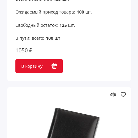
Оригинальные подарки с принтом
Ожидаемый приход товара:
100
шт.
Открытки
Свободный остаток:
125
шт.
Очки
В пути: всего:
100
шт.
Парковочные визитки
1050 ₽
Пепельницы
В корзину
Перекус в рабочее время
Переходники для техники
Пикник и отдых на природе
Платки
Пляж