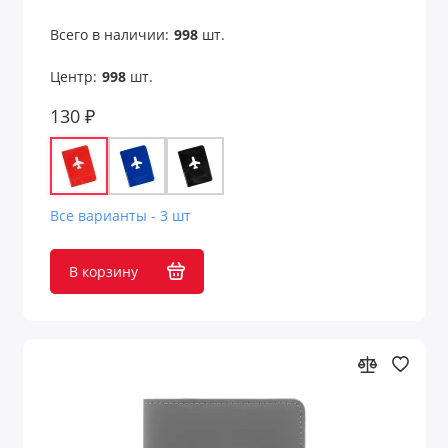
Подарочные пакеты
Всего в наличии:
998
шт.
Портмоне
Центр:
998
шт.
Предметы интерьера
130 ₽
Пришивные патчи
Путешествие и отдых
Все варианты - 3 шт
Развлекательные игры
В корзину
Расчески
Ремувки и пуллеры
Садовые аксессуары
Светоотражатели