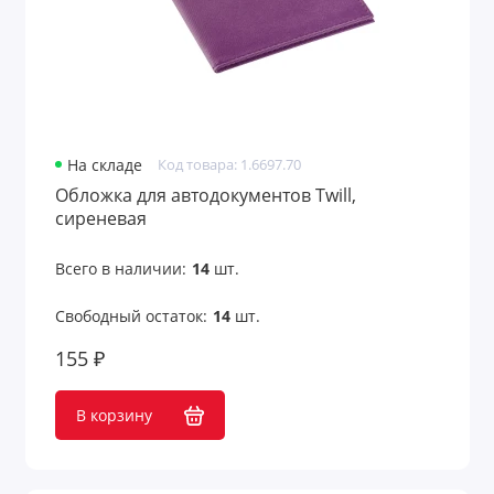
Лазерные указки
Ланьярды
Лейблы и шильды
На складе
Код товара: 1.6697.70
Обложка для автодокументов Twill,
Маски для лица
сиреневая
Маски для сна
Всего в наличии:
14
шт.
Мёд и варенье
Свободный остаток:
14
шт.
Многофункциональные инструменты
155 ₽
Мягкие игрушки
В корзину
Надувные диваны, стулья
Надувные предметы