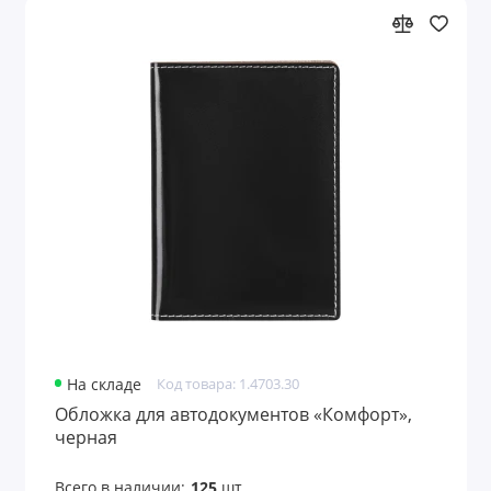
Наполнители для упаковки
Нарды
Настольные аксессуары
Настольные приборы
Ножи и инструменты
Обеденный перерыв
Обложки для документов
На складе
Код товара: 1.4703.30
Оптические приборы
Обложка для автодокументов «Комфорт»,
черная
Организация рабочего места
Всего в наличии:
125
шт.