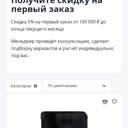
первый заказ
Reflector
Reviver
Скидка 5% на первый заказ от 100 000 ₽ до
конца текущего месяца
Welcome pack
Менеджер проведёт консультацию, сделает
Азартные игры
подборку вариантов и расчёт индивидуально
под вас.
Аксессуары для велосипеда
Аксессуары для детей
Аксессуары для детей и игры
Категории
Аксессуары для красоты
Аксессуары для путешествий
Аксессуары для торпеды и приборной
панели