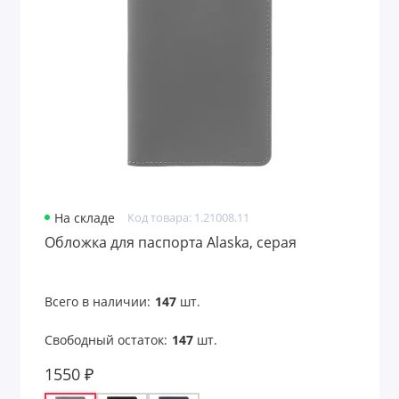
Сеты образцов
Скворечники
Складные ножи
Скребки
Скребок
Сладости и орехи
На складе
Код товара: 1.21008.11
Обложка для паспорта Alaska, серая
Сланцы
Снеки, орехи, сухофрукты
Всего в наличии:
147
шт.
Солнцезащитные экраны
Свободный остаток:
147
шт.
Специи и приправы
1550 ₽