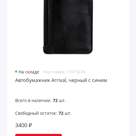
Аксессуары для чтения
Антистрессы
Банные принадлежности
Безопасность
Беруши
На складе
Код товара: 1.16152.34
Бинокли
Автобумажник Arrival, черный с синим
Вентиляторы карманные
Всего в наличии:
72
шт.
Весы для багажа
Свободный остаток:
72
шт.
Все для путешествий
3400 ₽
Всё для рисования