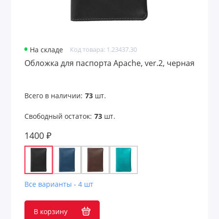
Товары из переработанных материалов
Товары из растительного сырья
На складе
Код товара: 1.23437.30
Товары с поверхностью soft-touch
Обложка для паспорта Apache, ver.2, черная
Товары с подсветкой логотипа
Трендовые цвета
Всего в наличии:
73
шт.
Туристические принадлежности
Свободный остаток:
73
шт.
1400 ₽
Украшения мужские
Фоторамки
Фрисби
Все варианты - 4 шт
Фурнитура
В корзину