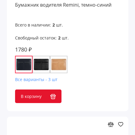
Бумажник водителя Remini, темно-синий
Для железнодорожников
Для моряков
Всего в наличии:
2
шт.
Свободный остаток:
2
шт.
Для нефтяников и шахтеров
1780 ₽
Для работников авиации
Для работников культуры
Для рыбалки
Все варианты - 3 шт
Для строителей
В корзину
Для сублимации
Для творчества и хобби
Для учебы и творчества