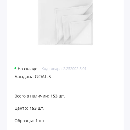
Поло
Полотенца
Рабочая одежда
Ремни
Рубашки
На складе
Код товара: 2.252002-S.01
Свитшоты
Бандана GOAL-S
Сигнальная одежда
Всего в наличии:
153
шт.
Солнцезащитные очки
Центр:
153
шт.
Толстовки
Образцы:
1
шт.
Уход за обувью