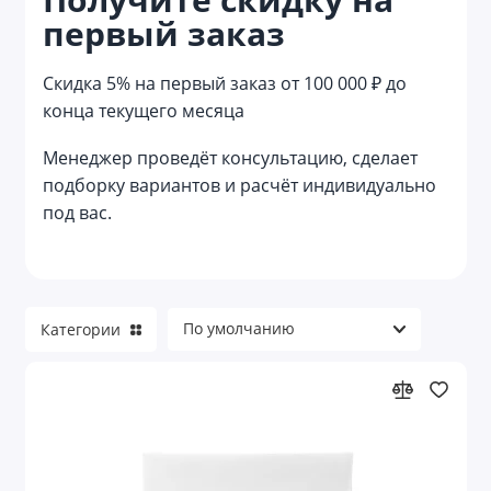
первый заказ
Жилеты
Куртки
Скидка 5% на первый заказ от 100 000 ₽ до
конца текущего месяца
Непромокаемая одежда
Менеджер проведёт консультацию, сделает
Носки
подборку вариантов и расчёт индивидуально
под вас.
Обувь
Одежда для гостинично-ресторанной
сферы
Одежда для детей
Категории
Одежда для пищевого производства
Офисные рубашки
Перчатки