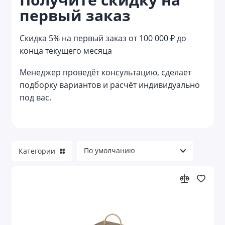
первый заказ
Подарочная упаковка из картона
Подарочная упаковка из кожи
Скидка 5% на первый заказ от 100 000 ₽ до
конца текущего месяца
Подарочная упаковка из металла
Менеджер проведёт консультацию, сделает
Подарочная упаковка из пластика
подборку вариантов и расчёт индивидуально
под вас.
Подарочная упаковка из текстиля
Производство полноцветной самосборной
упаковки на заказ
Прочая упаковка
Категории
Стикерпаки и открытки
Стикеры
Упаковка для блокнотов и ежедневников