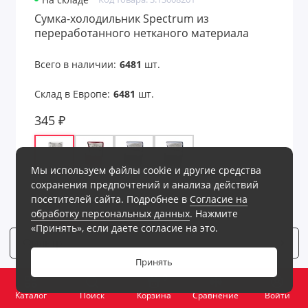
На складе
Сумка-холодильник Spectrum из
переработанного нетканого материала
Всего в наличии:
6481
шт.
Склад в Европе:
6481
шт.
345 ₽
Мы используем файлы cookie и другие средства
сохранения предпочтений и анализа действий
Все варианты - 5 шт
посетителей сайта. Подробнее в
Согласие на
обработку персональных данных
. Нажмите
В корзину
«Принять», если даете согласие на это.
Фильтр
4
Принять
0
Каталог
Поиск
Корзина
Сравнение
Войти