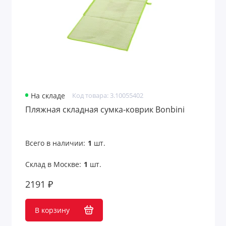
Чехлы для одежды
Чехлы для планшетов
Чехлы для пропуска
Чехлы для смартфонов
На складе
Код товара: 3.10055402
Чехлы и футляры планшетов
Пляжная складная сумка-коврик Bonbini
Показать все
Всего в наличии:
1
шт.
Склад в Москве:
1
шт.
2191 ₽
В корзину