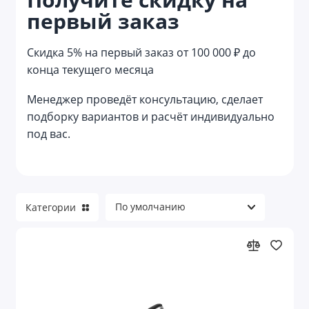
первый заказ
Мешки
Наборы с сумками
Скидка 5% на первый заказ от 100 000 ₽ до
конца текущего месяца
Несессеры
Менеджер проведёт консультацию, сделает
Органайзеры
подборку вариантов и расчёт индивидуально
под вас.
Органайзеры для авто
Органайзеры для документов
Органайзеры для кухни
Категории
Органайзеры для электроники и кабелей
Пляжные сумки
Портпледы