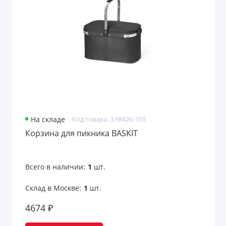
Поясные сумки
Ремешки на шею
Рюкзаки
Рюкзаки и сумки для детей
Саквояжи
На складе
Код товара: 3.98426-103
Складные сумки
Корзина для пикника BASKIT
Спортивные сумки
Всего в наличии:
1
шт.
Сумки для бумаг и конференций
Склад в Москве:
1
шт.
Сумки для документов
4674 ₽
Сумки для ноутбука