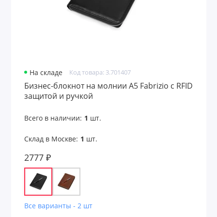
Лазерные указки
Ланьярды
Лейблы и шильды
На складе
Код товара: 3.701407
Бизнес-блокнот на молнии А5 Fabrizio с RFID
Маски для лица
защитой и ручкой
Маски для сна
Всего в наличии:
1
шт.
Мёд и варенье
Склад в Москве:
1
шт.
Многофункциональные инструменты
2777 ₽
Мягкие игрушки
Надувные диваны, стулья
Все варианты - 2 шт
Надувные предметы