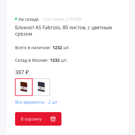
Подарочные пакеты
Портмоне
На складе
Код товара: 3.701009
Блокнот А5 Fabrizio, 80 листов, с цветным
Предметы интерьера
срезом
Пришивные патчи
Всего в наличии:
1232
шт.
Путешествие и отдых
Склад в Москве:
1232
шт.
Развлекательные игры
387 ₽
Расчески
Ремувки и пуллеры
Все варианты - 2 шт
Садовые аксессуары
В корзину
Светоотражатели