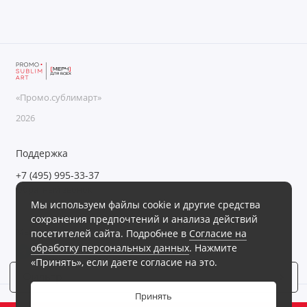
«Промо.сублимарт»
2026
Поддержка
+7 (495) 995-33-37
Обратный звонок
Мы используем файлы cookie и другие средства
Пн-Пт с 09:00 до 18:00, Сб-Вс выходные
сохранения предпочтений и анализа действий
Мы в сети
посетителей сайта. Подробнее в
Согласие на
обработку персональных данных
. Нажмите
«Принять», если даете согласие на это.
Фильтр
4
Принять