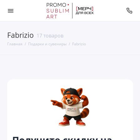
Fabrizio
Bamboo collection
17 товаров
Главная
Подарки и сувениры
Fabrizio
Color it
District
Fabrizio
Favor
Felty
Nova
Planar
Получите скидку на