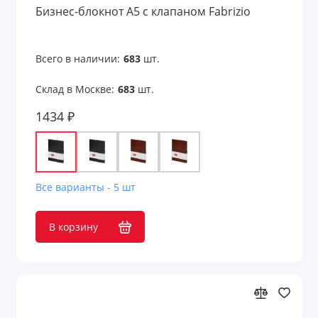
Бизнес-блокнот А5 с клапаном Fabrizio
Для железнодорожников
Для моряков
Всего в наличии:
683
шт.
Склад в Москве:
683
шт.
Для нефтяников и шахтеров
1434 ₽
Для работников авиации
Для работников культуры
Для рыбалки
Все варианты - 5 шт
Для строителей
В корзину
Для сублимации
Для творчества и хобби
Для учебы и творчества