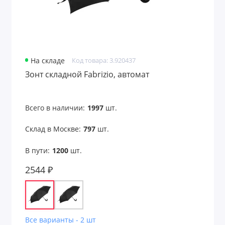
Товары из переработанных материалов
Товары из растительного сырья
Товары с поверхностью soft-touch
На складе
Код товара: 3.920437
Зонт складной Fabrizio, автомат
Товары с подсветкой логотипа
Трендовые цвета
Всего в наличии:
1997
шт.
Туристические принадлежности
Склад в Москве:
797
шт.
Украшения мужские
В пути:
1200
шт.
Фоторамки
2544 ₽
Фрисби
Фурнитура
Все варианты - 2 шт