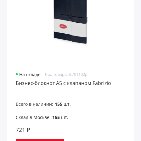
Аксессуары для чтения
Антистрессы
Банные принадлежности
Безопасность
Беруши
На складе
Код товара: 3.701102p
Бинокли
Бизнес-блокнот А5 с клапаном Fabrizio
Вентиляторы карманные
Всего в наличии:
155
шт.
Весы для багажа
Склад в Москве:
155
шт.
Все для путешествий
721 ₽
Всё для рисования