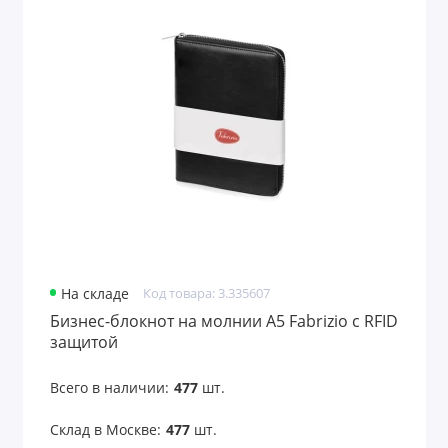
Для финансистов
Для энергетиков
Дорожные портмоне
Емкости для путешествий
Женские портмоне
Значки
На складе
Код товара: 3.335607
Игры
Бизнес-блокнот на молнии А5 Fabrizio с RFID
защитой
Игры и головоломки
Всего в наличии:
477
шт.
Игры и игрушки
Склад в Москве:
477
шт.
Игры на воздухе