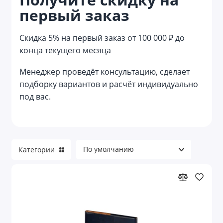
первый заказ
Reflector
Reviver
Скидка 5% на первый заказ от 100 000 ₽ до
конца текущего месяца
Welcome pack
Менеджер проведёт консультацию, сделает
Азартные игры
подборку вариантов и расчёт индивидуально
под вас.
Аксессуары для велосипеда
Аксессуары для детей
Аксессуары для детей и игры
Категории
Аксессуары для красоты
Аксессуары для путешествий
Аксессуары для торпеды и приборной
панели