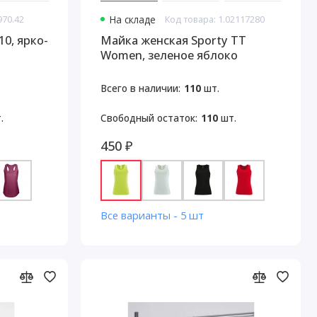
970.42
На складе
Код товара: 1.02117280
0, ярко-
Майка женская Sporty TT
Women, зеленое яблоко
Всего в наличии:
110
шт.
.
Свободный остаток:
110
шт.
450 ₽
Все варианты - 5 шт