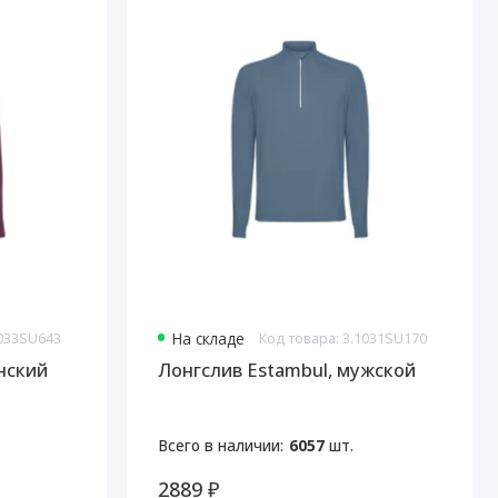
1033SU643
На складе
Код товара: 3.1031SU170
нский
Лонгслив Estambul, мужской
Всего в наличии:
6057
шт.
2889 ₽