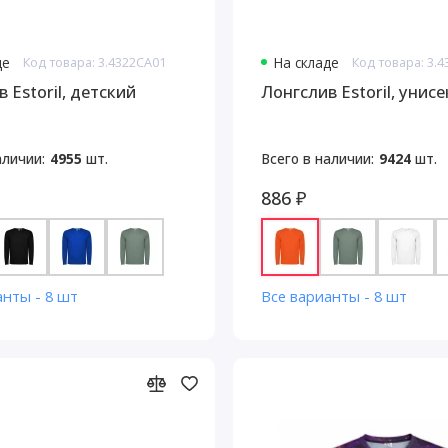
де
Код товара: 3.4322CA01
На складе
Код товара: 3.
 Estoril, детский
Лонгслив Estoril, унисе
аличии:
4955
шт.
Всего в наличии:
9424
шт.
886 ₽
анты - 8 шт
Все варианты - 8 шт