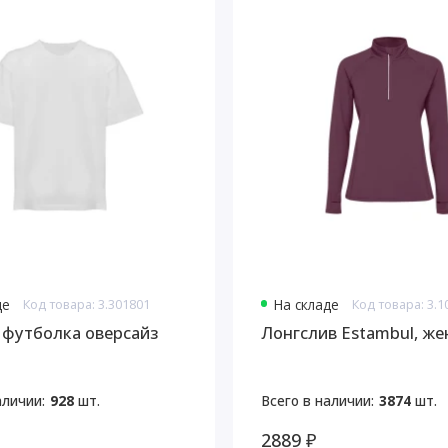
де
Код товара: 3.301801
На складе
Код товара: 3.
 футболка оверсайз
Лонгслив Estambul, же
аличии:
928
шт.
Всего в наличии:
3874
шт.
2889 ₽