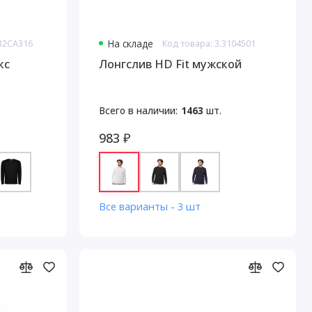
432CA316
На складе
Код товара: 3.3104501
кс
Лонгслив HD Fit мужской
Всего в наличии:
1463
шт.
983 ₽
Все варианты - 3 шт