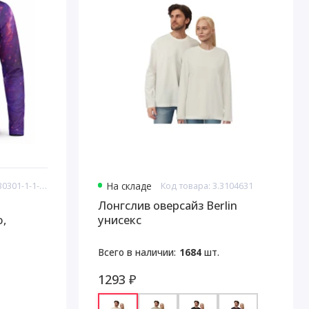
Код товара: 8.730301-1-1-LB
На складе
Код товара: 3.3104631
Лонгслив оверсайз Berlin
,
унисекс
Всего в наличии:
1684
шт.
1293 ₽