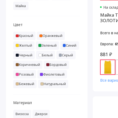
Майка
На скла
Майка T
ЗОЛОТ
Цвет
Всего в н
Красный
Оранжевый
Европа:
6
Желтый
Зеленый
Синий
881 ₽
Черный
Белый
Серый
Коричневый
Бордовый
Розовый
Фиолетовый
Все вари
Бежевый
Натуральный
Материал
Вискоза
Джерси