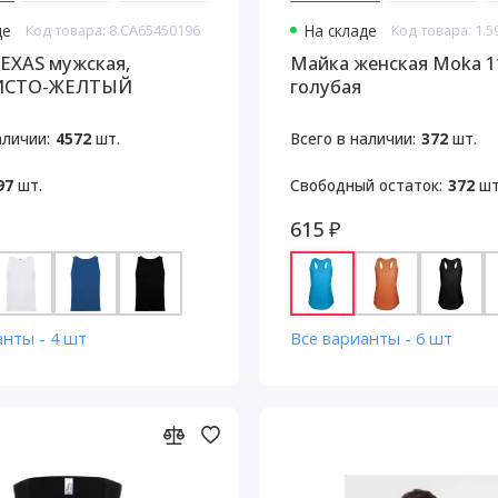
де
Код товара: 8.CA65450196
На складе
Код товара: 1.5
EXAS мужская,
Майка женская Moka 11
ИСТО-ЖЕЛТЫЙ
голубая
аличии:
4572
шт.
Всего в наличии:
372
шт.
97
шт.
Свободный остаток:
372
шт
615 ₽
анты - 4 шт
Все варианты - 6 шт