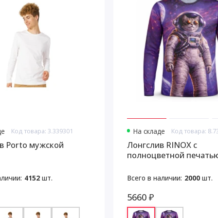
де
Код товара: 3.339301
На складе
в Porto мужской
Лонгслив RINOX с
полноцветной печатью
размер
аличии:
4152
шт.
Всего в наличии:
2000
шт.
5660 ₽