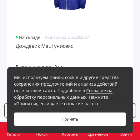
На складе
Код товара: 3.33202C47
Дождевик Maui унисекс
Всего в наличии:
2
шт.
Мы используем файлы cookie и другие средства
799 ₽
сохранения предпочтений и анализа действий
посетителей сайта. Подробнее в
Согласие на
В корзину
обработку персональных данных
. Нажмите
«Принять», если даете согласие на это.
Фильтр
6
Принять
0
Каталог
Поиск
Корзина
Сравнение
Войти