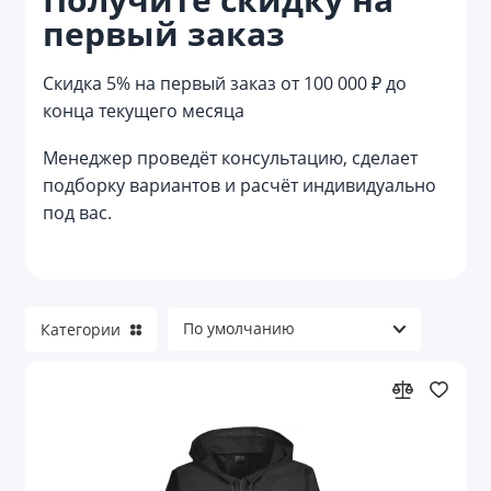
первый заказ
Жилеты
Куртки
Скидка 5% на первый заказ от 100 000 ₽ до
конца текущего месяца
Непромокаемая одежда
Менеджер проведёт консультацию, сделает
Носки
подборку вариантов и расчёт индивидуально
под вас.
Обувь
Одежда для гостинично-ресторанной
сферы
Одежда для детей
Категории
Одежда для пищевого производства
Офисные рубашки
Перчатки