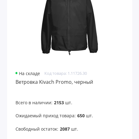
Поло
Полотенца
Рабочая одежда
Ремни
Рубашки
На складе
Код товара: 1.11726.30
Свитшоты
Ветровка Kivach Promo, черный
Сигнальная одежда
Всего в наличии:
2153
шт.
Солнцезащитные очки
Ожидаемый приход товара:
650
шт.
Толстовки
Свободный остаток:
2087
шт.
Уход за обувью