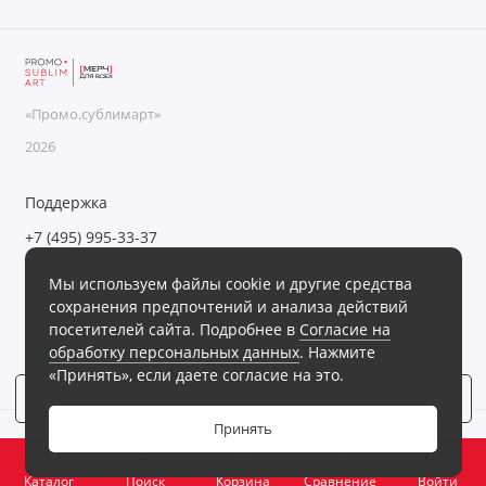
«Промо.сублимарт»
2026
Поддержка
+7 (495) 995-33-37
Обратный звонок
Мы используем файлы cookie и другие средства
Пн-Пт с 09:00 до 18:00, Сб-Вс выходные
сохранения предпочтений и анализа действий
Мы в сети
посетителей сайта. Подробнее в
Согласие на
обработку персональных данных
. Нажмите
«Принять», если даете согласие на это.
Фильтр
3
Принять
0
Каталог
Поиск
Корзина
Сравнение
Войти