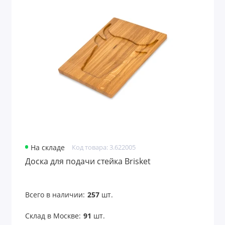
Пивные бокалы с логотипом
Подставки для бутылок
Подставки для кухни
Посуда
Посуда из стекла
Предметы сервировки
На складе
Код товара: 3.622005
Прихватки и щипцы
Доска для подачи стейка Brisket
Пробки для бутылок
Всего в наличии:
257
шт.
Разделочные доски
Склад в Москве:
91
шт.
Рукавицы