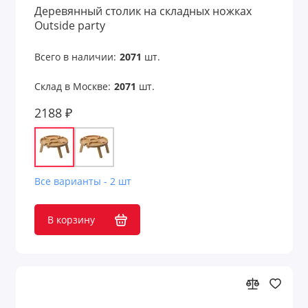
Деревянный столик на складных ножках
Наборы для приготовления печенья
Outside party
Наборы для приготовления салатов
Всего в наличии:
2071
шт.
Наборы для приготовления шоколада
Склад в Москве:
2071
шт.
2188 ₽
Наборы для чая
Наборы для шампанского
Наборы кухонных принадлежностей
Все варианты - 2 шт
Наборы стаканов и камни для виски
В корзину
Наборы столовых приборов
Ножи и наборы ножей
Открывалки