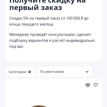
первый заказ
Весы кухонные
Винные аксессуары
Скидка 5% на первый заказ от 100 000 ₽ до
конца текущего месяца
Графины
Менеджер проведёт консультацию, сделает
Заварочные чайники
подборку вариантов и расчёт индивидуально
под вас.
Контейнеры для еды
Костеры
Кофейники
Категории
Кофемашины
Кружки
Кружки керамические