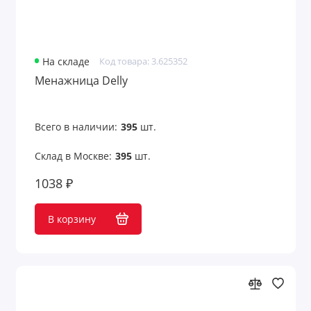
Термосы
Тубусы для вина
На складе
Код товара: 3.625352
Менажница Delly
Фартуки
Фляжки
Всего в наличии:
395
шт.
Холодильники для вина
Склад в Москве:
395
шт.
1038 ₽
Чайники
Чайные и кофейные наборы
В корзину
Чайные пары
Чашки, кружки, стаканы
Шейкеры