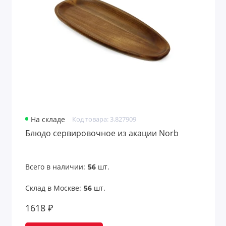
Кружки-конструкторы
Кухонные аксессуары
Кухонные аксессуары и посуда
Кухонные принадлежности
Ланч-боксы
На складе
Код товара: 3.827909
Ланчбоксы
Блюдо сервировочное из акации Norb
Ложки
Всего в наличии:
56
шт.
Мельницы для соли и перца
Склад в Москве:
56
шт.
Мельницы для специй
1618 ₽
Многоразовые стаканы с крышкой