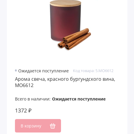
Наборы для душа
Наборы для женщин
Наборы для игры в карты
Наборы для мужчин
Наборы для отдыха
Ожидается поступление
Код товара: 5.MO6612
Наборы для пикника
Арома свеча, красного бургундского вина,
MO6612
Наборы для пикника и барбекю с
логотипом
Всего в наличии:
Ожидается поступление
Наборы для путешествий
1372 ₽
Наборы для рабочего пространства
В корзину
Наборы для рисования