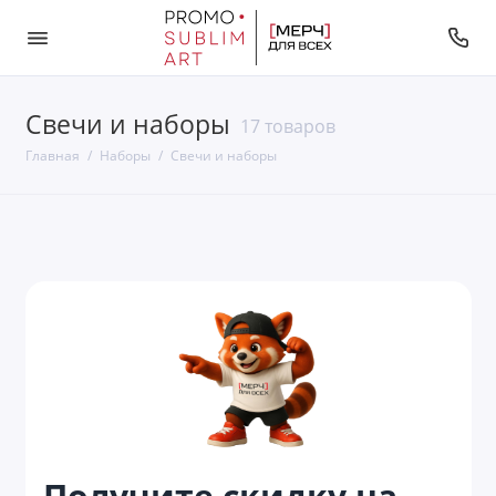
Свечи и наборы
Автомобильные наборы
17 товаров
Главная
Наборы
Свечи и наборы
Бизнес наборы
Винные наборы
Дорожные наборы
Другие игральные наборы
Женские наборы
Инструменты и наборы для авто
Кофейные наборы
Получите скидку на