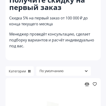
первый заказ
Reflector
Reviver
Скидка 5% на первый заказ от 100 000 ₽ до
конца текущего месяца
Welcome pack
Менеджер проведёт консультацию, сделает
Азартные игры
подборку вариантов и расчёт индивидуально
под вас.
Аксессуары для велосипеда
Аксессуары для детей
Аксессуары для детей и игры
Категории
Аксессуары для красоты
Аксессуары для путешествий
Аксессуары для торпеды и приборной
панели