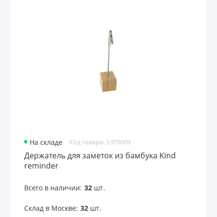
Для финансистов
Для энергетиков
Дорожные портмоне
Емкости для путешествий
Женские портмоне
Значки
На складе
Код товара: 3.976009
Игры
Держатель для заметок из бамбука Kind
reminder
Игры и головоломки
Всего в наличии:
32
шт.
Игры и игрушки
Склад в Москве:
32
шт.
Игры на воздухе