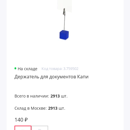
Аксессуары для чтения
Антистрессы
Банные принадлежности
Безопасность
Беруши
На складе
Код товара: 3.759502
Бинокли
Держатель для документов Капи
Вентиляторы карманные
Всего в наличии:
2913
шт.
Весы для багажа
Склад в Москве:
2913
шт.
Все для путешествий
140 ₽
Всё для рисования