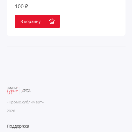
100 ₽
Измерения
В корзину
Калькуляторы
Карабины и держатели
Кодовые замки
Конфеты, сладости, печенье
Кофе и чай
Кошельки
«Промо.сублимарт»
Кошельки и монетницы
2026
Кредитницы
Поддержка
Крючки для сумок