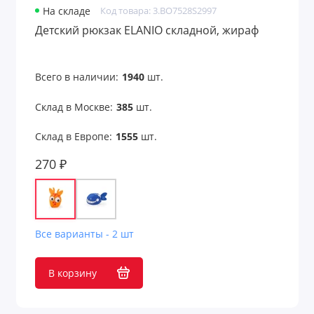
На складе
Код товара: 3.BO7528S2997
Сумки-мешки
Детский рюкзак ELANIO складной, жираф
Сумки-раскраски
Всего в наличии:
1940
шт.
Сумки-холодильники
Склад в Москве:
385
шт.
Сумки-шопперы
Склад в Европе:
1555
шт.
Чемоданы
270 ₽
Чемоданы и сумки для путешествий
Чехлы для бутылок
Все варианты - 2 шт
Чехлы для галстуков
Чехлы для карт
В корзину
Чехлы для ноутбука