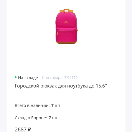
Поясные сумки
Ремешки на шею
Рюкзаки
Рюкзаки и сумки для детей
Саквояжи
Складные сумки
На складе
Код товара: 3.94179
Городской рюкзак для ноутбука до 15.6''
Спортивные сумки
Сумки для бумаг и конференций
Всего в наличии:
7
шт.
Сумки для документов
Склад в Европе:
7
шт.
Сумки для ноутбука
2687 ₽