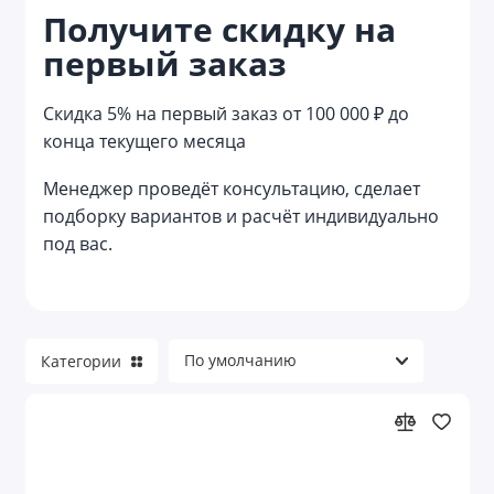
Получите скидку на
Мешки
первый заказ
Наборы с сумками
Скидка 5% на первый заказ от 100 000 ₽ до
Несессеры
конца текущего месяца
Органайзеры
Менеджер проведёт консультацию, сделает
подборку вариантов и расчёт индивидуально
Органайзеры для авто
под вас.
Органайзеры для документов
Органайзеры для кухни
Категории
Органайзеры для электроники и кабелей
Пляжные сумки
Портпледы